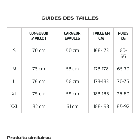
GUIDES DES TAILLES
LONGUEUR
LARGEUR
TAILLE EN
POIDS
MAILLOT
EPAULES
CM
KG
S
70 cm
50 cm
168-173
60-
65
M
73 cm
53 cm
173-178
65-70
L
76 cm
56 cm
178-183
70-75
XL
79 cm
59 cm
183-188
75-80
XXL
82 cm
61 cm
188-193
85-92
Produits similaires