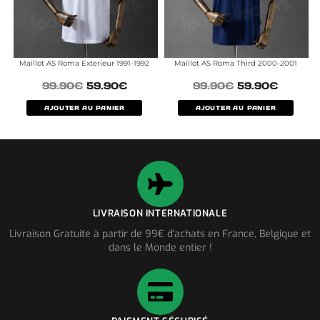
Maillot AS Roma Exterieur 1991-1992
Maillot AS Roma Third 2000-2001
99.90
€
59.90
€
99.90
€
59.90
€
AJOUTER AU PANIER
AJOUTER AU PANIER
LIVRAISON INTERNATIONALE
Livraison Gratuite à partir de 99€ d'achats en France, Belgique et
dans le Monde entier !