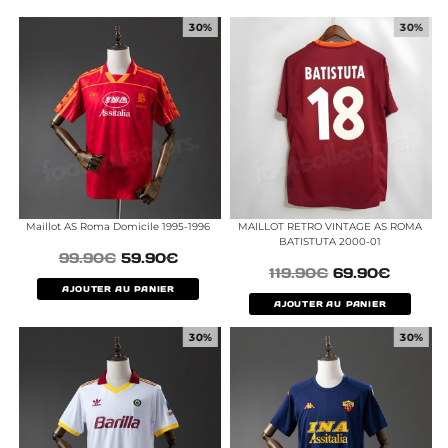
30%
30%
Maillot AS Roma Domicile 1995-1996
MAILLOT RETRO VINTAGE AS ROMA
BATISTUTA 2000-01
99.90
€
59.90
€
119.90
€
69.90
€
AJOUTER AU PANIER
AJOUTER AU PANIER
30%
30%