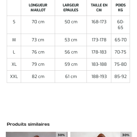
LONGUEUR
LARGEUR
TAILLE EN
POIDS
MAILLOT
EPAULES
CM
KG
S
70 cm
50 cm
168-173
60-
65
M
73 cm
53 cm
173-178
65-70
L
76 cm
56 cm
178-183
70-75
XL
79 cm
59 cm
183-188
75-80
XXL
82 cm
61 cm
188-193
85-92
Produits similaires
30%
30%