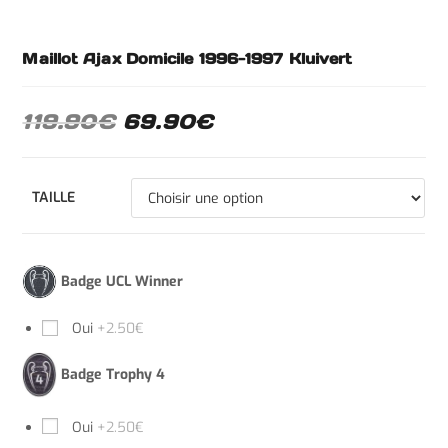
Maillot Ajax Domicile 1996-1997 Kluivert
119.90
€
69.90
€
TAILLE
Badge UCL Winner
Oui
+2.50€
Badge Trophy 4
Oui
+2.50€