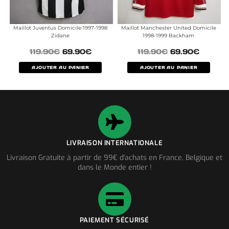
Maillot Juventus Domicile 1997-1998
Maillot Manchester United Domicile
Zidane
1998-1999 Backham
119.90
€
69.90
€
119.90
€
69.90
€
AJOUTER AU PANIER
AJOUTER AU PANIER
LIVRAISON INTERNATIONALE
Livraison Gratuite à partir de 99€ d'achats en France, Belgique et
dans le Monde entier !
PAIEMENT SÉCURISÉ