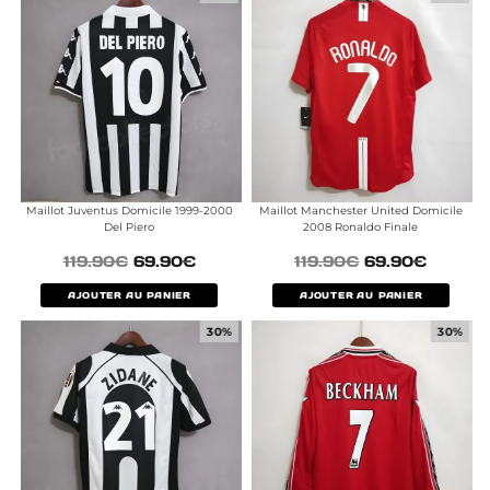
Maillot Juventus Domicile 1999-2000
Maillot Manchester United Domicile
Del Piero
2008 Ronaldo Finale
119.90
€
69.90
€
119.90
€
69.90
€
AJOUTER AU PANIER
AJOUTER AU PANIER
30%
30%