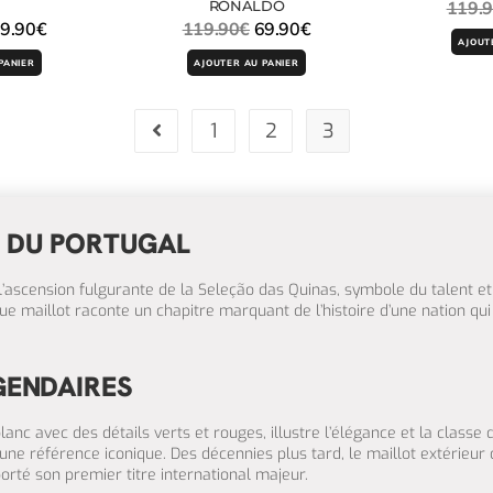
RONALDO
119.
9.90
€
119.90
€
69.90
€
AJOUT
PANIER
AJOUTER AU PANIER
1
2
3
E DU PORTUGAL
l’ascension fulgurante de la Seleção das Quinas, symbole du talent et
ue maillot raconte un chapitre marquant de l’histoire d’une nation qu
GENDAIRES
nc avec des détails verts et rouges, illustre l’élégance et la classe 
une référence iconique. Des décennies plus tard, le maillot extérieur
rté son premier titre international majeur.