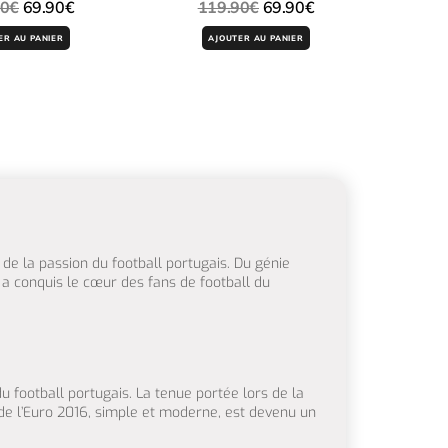
90
€
69.90
€
119.90
€
69.90
€
ER AU PANIER
AJOUTER AU PANIER
 de la passion du football portugais. Du génie
i a conquis le cœur des fans de football du
du football portugais. La tenue portée lors de la
 de l’Euro 2016, simple et moderne, est devenu un