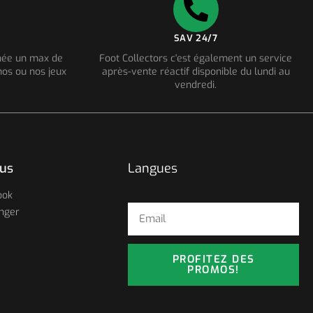
SAV 24/7
nnée un max de
Foot Collectors c'est également un service
os ou nos jeux
après-vente réactif disponible du lundi au
vendredi.
ous
Langues
ook
nger
PROFITEZ DES
PROMOS!