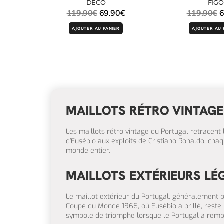
DECO
FIGO
119.90
€
69.90
€
119.90
€
6
AJOUTER AU PANIER
AJOUTER AU 
MAILLOTS RÉTRO VINTAG
Les maillots rétro vintage du Portugal retracent 
d’Eusébio aux exploits de Cristiano Ronaldo, chaq
monde entier.
MAILLOTS EXTÉRIEURS LÉ
Le maillot extérieur du Portugal, généralement bla
Coupe du Monde 1966, où Eusébio a brillé, reste 
symbole de triomphe lorsque le Portugal a rempo