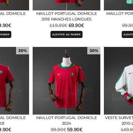
AL DOMICILE
MAILLOT PORTUGAL DOMICILE
MAILLOT POR
2016 MANCHES LONGUES
9.90
€
119.90
€
69.90
€
99.9
PANIER
AJOUTER AU PANIER
AJOUT
30%
30%
AL DOMICILE
MAILLOT PORTUGAL DOMICILE
VESTE SURVE
021
2024
2010-
9.90
€
99.90
€
59.90
€
149.