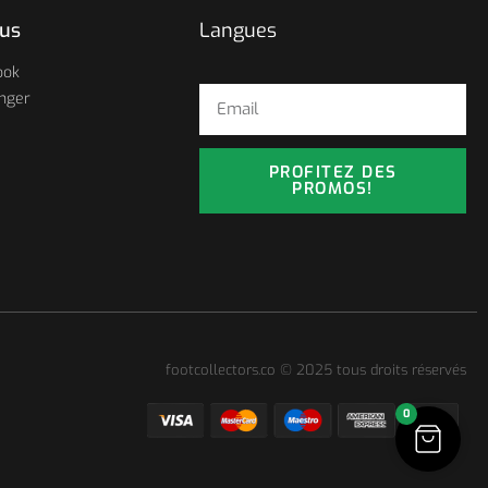
ous
Langues
ook
nger
PROFITEZ DES
PROMOS!
footcollectors.co © 2025 tous droits réservés
0