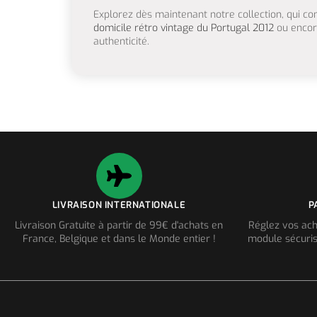
Explorez dès maintenant notre collection, qu
domicile rétro vintage du Portugal 2012
ou encore
authenticité.
LIVRAISON INTERNATIONALE
P
Livraison Gratuite à partir de 99€ d'achats en
Réglez vos ach
France, Belgique et dans le Monde entier !
module sécuris