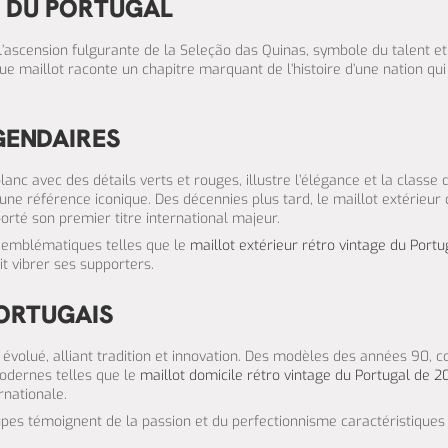
E DU PORTUGAL
l’ascension fulgurante de la Seleção das Quinas, symbole du talent et
ue maillot raconte un chapitre marquant de l’histoire d’une nation qu
GENDAIRES
nc avec des détails verts et rouges, illustre l’élégance et la classe 
une référence iconique. Des décennies plus tard, le maillot extérieur
rté son premier titre international majeur.
s emblématiques telles que le
maillot extérieur rétro vintage du Port
t vibrer ses supporters.
PORTUGAIS
nt évolué, alliant tradition et innovation. Des modèles des années 90,
odernes telles que le
maillot domicile rétro vintage du Portugal de 2
rnationale.
coupes témoignent de la passion et du perfectionnisme caractéristiques