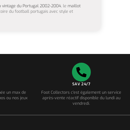
ro vintage du Portugal 2002-2004
, le
maillot
oire du football portugais avec style et
SAV 24/7
nnée un max de
Foot Collectors c'est également un service
os ou nos jeux
après-vente réactif disponible du lundi au
vendredi.