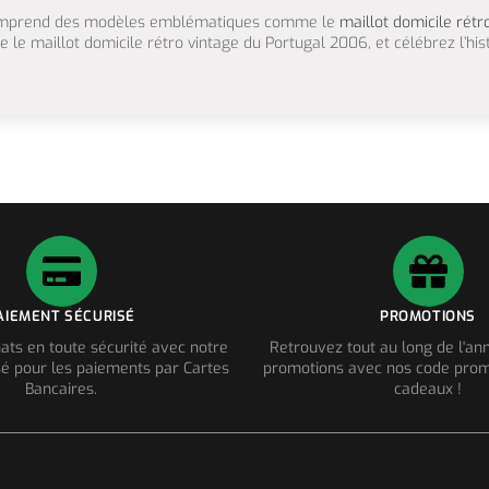
i comprend des modèles emblématiques comme le
maillot domicile rét
 le maillot domicile rétro vintage du Portugal 2006, et célébrez l’hist
AIEMENT SÉCURISÉ
PROMOTIONS
ats en toute sécurité avec notre
Retrouvez tout au long de l'a
é pour les paiements par Cartes
promotions avec nos code prom
Bancaires.
cadeaux !