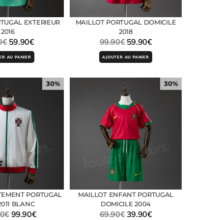
TUGAL EXTERIEUR
MAILLOT PORTUGAL DOMICILE
2016
2018
0
€
59.90
€
99.90
€
59.90
€
ER AU PANIER
AJOUTER AU PANIER
30%
30%
TEMENT PORTUGAL
MAILLOT ENFANT PORTUGAL
2011 BLANC
DOMICILE 2004
90
€
99.90
€
69.90
€
39.90
€