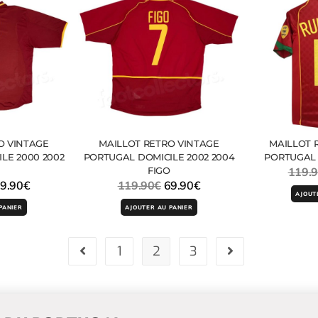
O VINTAGE
MAILLOT RETRO VINTAGE
MAILLOT 
LE 2000 2002
PORTUGAL DOMICILE 2002 2004
PORTUGAL 
FIGO
119.
9.90
€
119.90
€
69.90
€
AJOUT
PANIER
AJOUTER AU PANIER
1
2
3