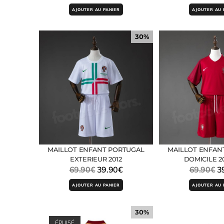
AJOUTER AU PANIER
AJOUTER AU 
30%
MAILLOT ENFANT PORTUGAL
MAILLOT ENFAN
EXTERIEUR 2012
DOMICILE 20
69.90
€
39.90
€
69.90
€
3
AJOUTER AU PANIER
AJOUTER AU 
30%
ÉPUISÉ