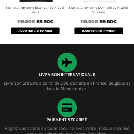
Maillot Allemagne Exterieur 2014 2015
Maillot Allemagne Domicile 2014-2015
Reus
Schurrle
119.90
€
69.90
€
119.90
€
69.90
€
AJOUTER AU PANIER
AJOUTER AU PANIER
LIVRAISON INTERNATIONALE
Livraison Gratuite à partir de 99€ d'achats en France, Belgique et
dans le Monde entier !
PAIEMENT SÉCURISÉ
Réglez vos achats en toute sécurité avec notre module sécurisé