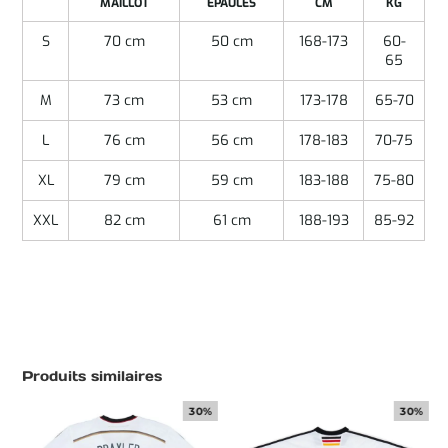
MAILLOT
EPAULES
CM
KG
S
70 cm
50 cm
168-173
60-
65
M
73 cm
53 cm
173-178
65-70
L
76 cm
56 cm
178-183
70-75
XL
79 cm
59 cm
183-188
75-80
XXL
82 cm
61 cm
188-193
85-92
Produits similaires
30%
30%