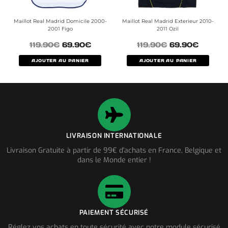
Maillot Real Madrid Domicile 2000-
Maillot Real Madrid Exterieur 2010-
2001 Figo
2011 Ozil
119.90
€
69.90
€
119.90
€
69.90
€
AJOUTER AU PANIER
AJOUTER AU PANIER
LIVRAISON INTERNATIONALE
Livraison Gratuite à partir de 99€ d'achats en France, Belgique et
dans le Monde entier !
PAIEMENT SÉCURISÉ
Réglez vos achats en toute sécurité avec notre module sécurisé