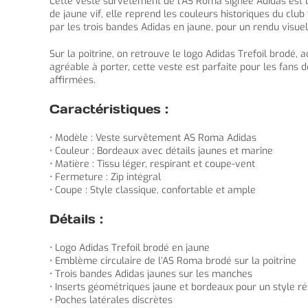
Cette veste survêtement de l’AS Roma signée Adidas est 
de jaune vif, elle reprend les couleurs historiques du c
par les trois bandes Adidas en jaune, pour un rendu visuel
Sur la poitrine, on retrouve le logo Adidas Trefoil brodé
agréable à porter, cette veste est parfaite pour les fans
affirmées.
Caractéristiques :
• Modèle : Veste survêtement AS Roma Adidas
• Couleur : Bordeaux avec détails jaunes et marine
• Matière : Tissu léger, respirant et coupe-vent
• Fermeture : Zip intégral
• Coupe : Style classique, confortable et ample
Détails :
• Logo Adidas Trefoil brodé en jaune
• Emblème circulaire de l’AS Roma brodé sur la poitrine
• Trois bandes Adidas jaunes sur les manches
• Inserts géométriques jaune et bordeaux pour un style r
• Poches latérales discrètes