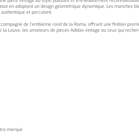
une pièce vintage au style puissant et immédiatement reconnaissabl
lub tout en adoptant un design géométrique dynamique. Les manches b
 authentique et percutant.
, accompagné de l’emblème rond de la Roma, offrant une finition prem
 de la Louve, les amateurs de pièces Adidas vintage ou ceux qui rech
étro marqué