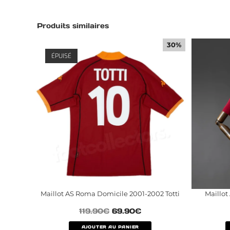
Produits similaires
30%
ÉPUISÉ
Maillot AS Roma Domicile 2001-2002 Totti
Maillo
119.90
€
69.90
€
AJOUTER AU PANIER