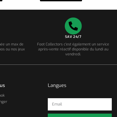
SAV 24/7
nnée un max de
Foot Collectors c'est également un service
os ou nos jeux
après-vente réactif disponible du lundi au
vendredi.
ous
Langues
ook
nger