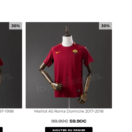
30%
30%
97-1998
Maillot AS Roma Domicile 2017-2018
99.90
€
59.90
€
AJOUTER AU PANIER