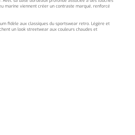
e. Avec sa base bordeaux profonde associée à des touches
leu marine viennent créer un contraste marqué, renforcé
ium fidèle aux classiques du sportswear retro. Légère et
erchent un look streetwear aux couleurs chaudes et