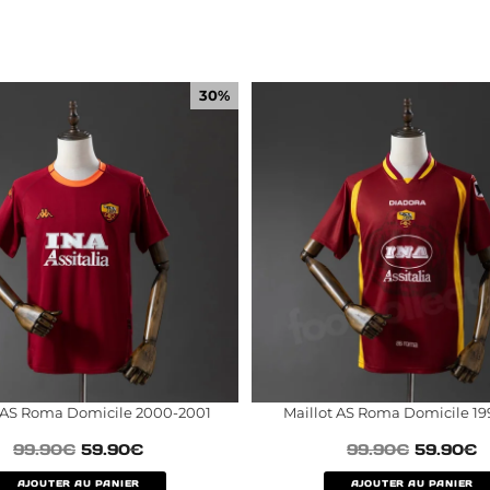
30%
t AS Roma Domicile 2000-2001
Maillot AS Roma Domicile 19
99.90
€
59.90
€
99.90
€
59.90
€
AJOUTER AU PANIER
AJOUTER AU PANIER