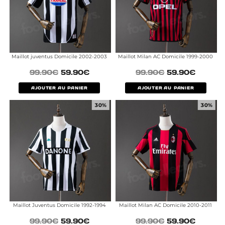
Maillot juventus Domicile 2002-2003
Maillot Milan AC Domicile 1999-2000
99.90
€
59.90
€
99.90
€
59.90
€
AJOUTER AU PANIER
AJOUTER AU PANIER
30%
30%
Maillot Juventus Domicile 1992-1994
Maillot Milan AC Domicile 2010-2011
99.90
€
59.90
€
99.90
€
59.90
€