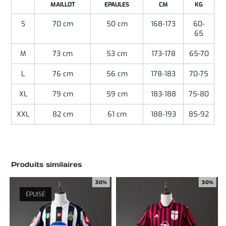
MAILLOT
EPAULES
CM
KG
S
70 cm
50 cm
168-173
60-
65
M
73 cm
53 cm
173-178
65-70
L
76 cm
56 cm
178-183
70-75
XL
79 cm
59 cm
183-188
75-80
XXL
82 cm
61 cm
188-193
85-92
Produits similaires
30%
30%
ÉPUISÉ