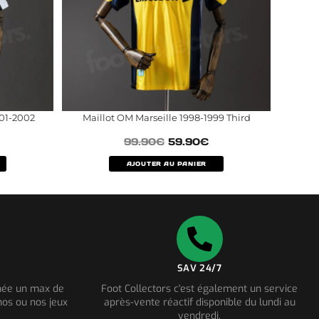
001-2002
Maillot OM Marseille 1998-1999 Third
99.90
€
59.90
€
AJOUTER AU PANIER
SAV 24/7
nnée un max de
Foot Collectors c'est également un service
os ou nos jeux
après-vente réactif disponible du lundi au
vendredi.