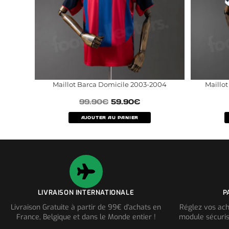
Maillot Barca Domicile 2003-2004
Maillo
99.90
€
59.90
€
AJOUTER AU PANIER
LIVRAISON INTERNATIONALE
P
Livraison Gratuite à partir de 99€ d'achats en
Réglez vos ach
France, Belgique et dans le Monde entier !
module sécuris