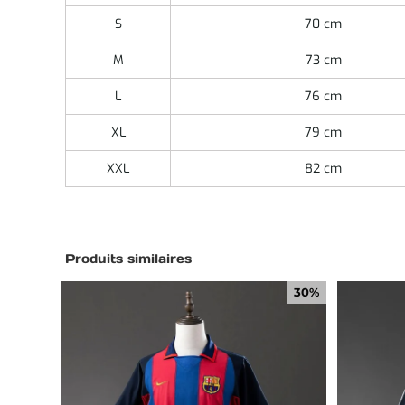
S
70 cm
M
73 cm
L
76 cm
XL
79 cm
XXL
82 cm
Produits similaires
30%