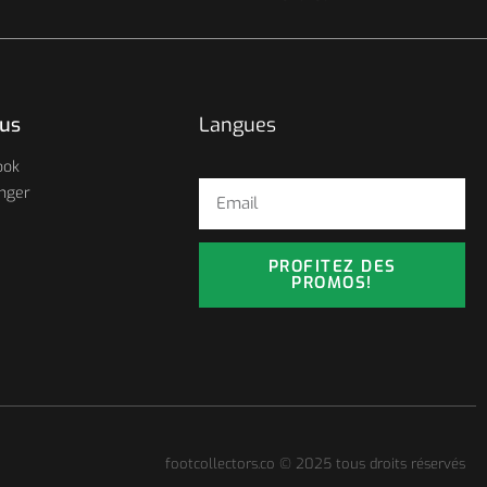
ous
Langues
ook
nger
PROFITEZ DES
PROMOS!
footcollectors.co © 2025 tous droits réservés