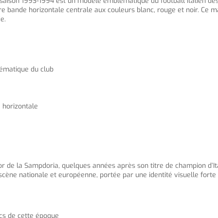
saison 1993-1994 est un modèle emblématique du football italien des a
e bande horizontale centrale aux couleurs blanc, rouge et noir. Ce mai
e.
lématique du club
 horizontale
d’or de la Sampdoria, quelques années après son titre de champion d’It
scène nationale et européenne, portée par une identité visuelle fort
ics de cette époque