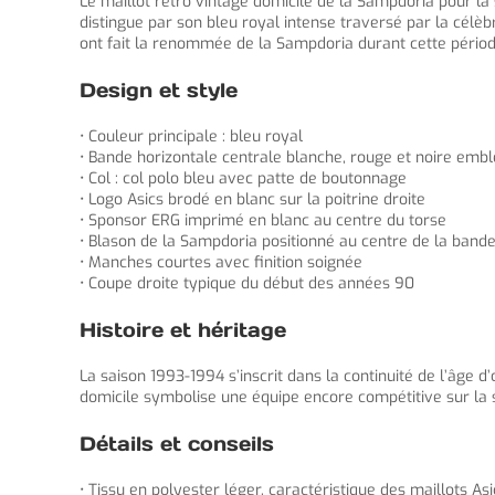
Le maillot retro vintage domicile de la Sampdoria pour la 
distingue par son bleu royal intense traversé par la célèbr
ont fait la renommée de la Sampdoria durant cette périod
Design et style
• Couleur principale : bleu royal
• Bande horizontale centrale blanche, rouge et noire emb
• Col : col polo bleu avec patte de boutonnage
• Logo Asics brodé en blanc sur la poitrine droite
• Sponsor ERG imprimé en blanc au centre du torse
• Blason de la Sampdoria positionné au centre de la bande
• Manches courtes avec finition soignée
• Coupe droite typique du début des années 90
Histoire et héritage
La saison 1993-1994 s’inscrit dans la continuité de l’âge 
domicile symbolise une équipe encore compétitive sur la 
Détails et conseils
• Tissu en polyester léger, caractéristique des maillots As