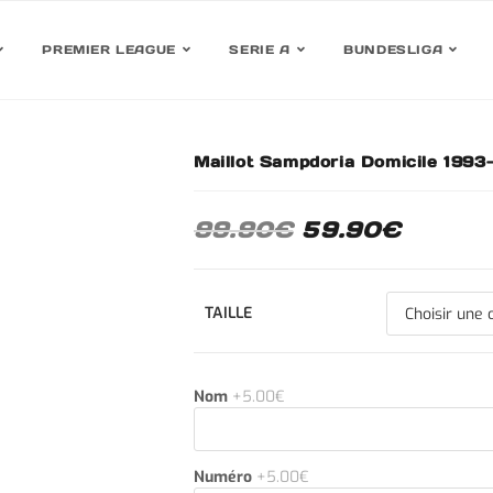
PREMIER LEAGUE
SERIE A
BUNDESLIGA
Maillot Sampdoria Domicile 1993
30%
99.90
€
59.90
€
TAILLE
Nom
+5.00€
Numéro
+5.00€