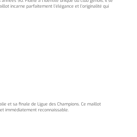
nnées 90. Fidèle à l’identité unique du club génois, il se
llot incarne parfaitement l’élégance et l’originalité qui
alie et sa finale de Ligue des Champions. Ce maillot
e et immédiatement reconnaissable.