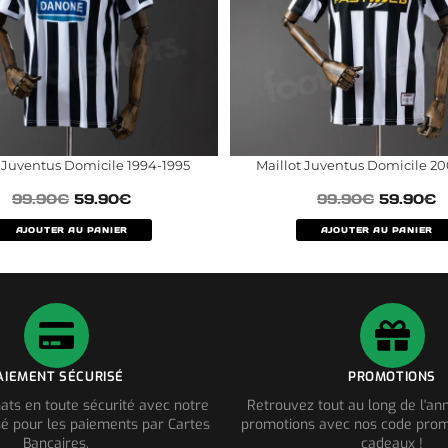
t Juventus Domicile 1994-1995
Maillot Juventus Domicile 2
99.90
€
59.90
€
99.90
€
59.90
€
AJOUTER AU PANIER
AJOUTER AU PANIER
AIEMENT SÉCURISÉ
PROMOTIONS
ats en toute sécurité avec notre
Retrouvez tout au long de l'a
é pour les paiements par Cartes
promotions avec nos code prom
Bancaires.
cadeaux !