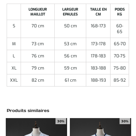
LONGUEUR
LARGEUR
TAILLE EN
POIDS
MAILLOT
EPAULES
CM
KG
S
70 cm
50 cm
168-173
60-
65
M
73 cm
53 cm
173-178
65-70
L
76 cm
56 cm
178-183
70-75
XL
79 cm
59 cm
183-188
75-80
XXL
82 cm
61 cm
188-193
85-92
Produits similaires
30%
30%