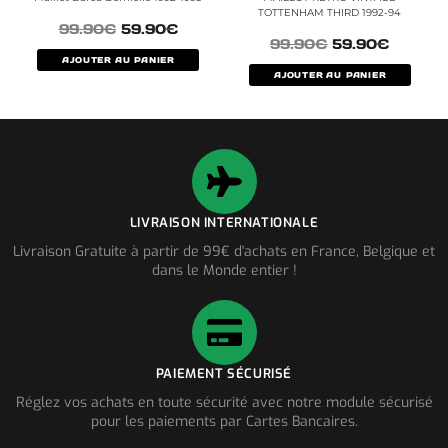
TOTTENHAM THIRD 1992-94
99.90
€
59.90
€
99.90
€
59.90
€
AJOUTER AU PANIER
AJOUTER AU PANIER
LIVRAISON INTERNATIONALE
Livraison Gratuite à partir de 99€ d'achats en France, Belgique et
dans le Monde entier !
PAIEMENT SÉCURISÉ
Réglez vos achats en toute sécurité avec notre module sécurisé
pour les paiements par Cartes Bancaires.