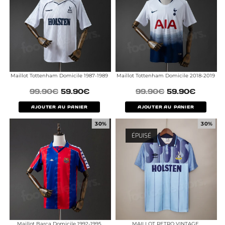
Maillot Tottenham Domicile 1987-1989
Maillot Tottenham Domicile 2018-2019
99.90
€
59.90
€
99.90
€
59.90
€
AJOUTER AU PANIER
AJOUTER AU PANIER
30%
30%
ÉPUISÉ
Maillot Barca Domicile 1992-1995
MAILLOT RETRO VINTAGE