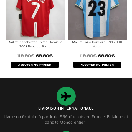
Maillot Manchester United Domicile
Maillot Lazio Domicile 1999-2000
2008 Ronaldo Finale
Veron
119.90
€
69.90
€
119.90
€
69.90
€
AJOUTER AU PANIER
AJOUTER AU PANIER
LIVRAISON INTERNATIONALE
Livraison Gratuite à partir de 99€ d'achats en France, Belgique et
dans le Monde entier !