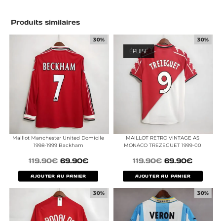
Produits similaires
30%
30%
ÉPUISÉ
Maillot Manchester United Domicile
MAILLOT RETRO VINTAGE AS
1998-1999 Backham
MONACO TREZEGUET 1999-00
119.90
€
69.90
€
119.90
€
69.90
€
AJOUTER AU PANIER
AJOUTER AU PANIER
30%
30%