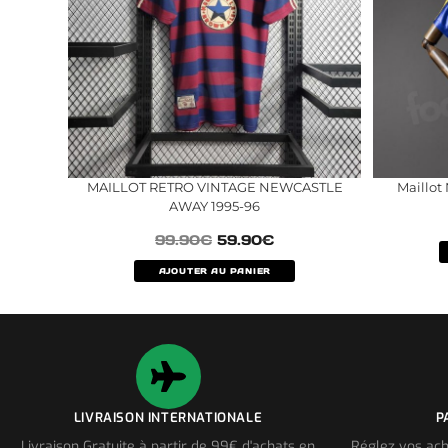
MAILLOT RETRO VINTAGE NEWCASTLE
Maillot
AWAY 1995-96
99.90
€
59.90
€
AJOUTER AU PANIER
LIVRAISON INTERNATIONALE
P
Livraison Gratuite à partir de 99€ d'achats en
Réglez vos ach