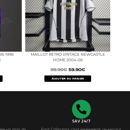
95-1996
MAILLOT RETRO VINTAGE NEWCASTLE
t
HOME 2004-06
99.90
€
59.90
€
AJOUTER AU PANIER
SAV 24/7
nnée un max de
Foot Collectors c'est également un service