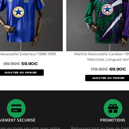
 Newcastle Exterieur 1998-1999
Maillot Newcastle Gardien 19
Manches Longues Ver
99.90
€
59.90
€
119.90
€
69.90
€
AJOUTER AU PANIER
AJOUTER AU PANIER
AIEMENT SÉCURISÉ
PROMOTIONS
ats en toute sécurité avec notre
Retrouvez tout au long de l'a