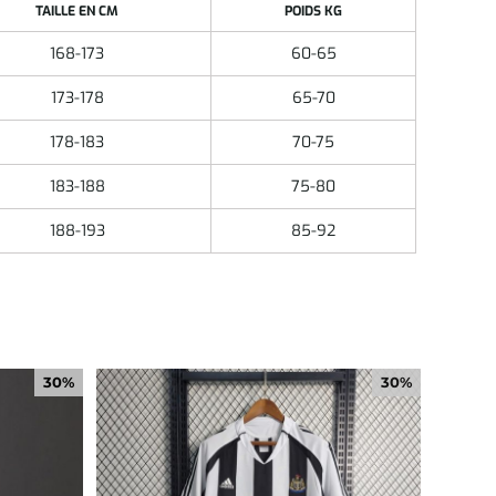
TAILLE EN CM
POIDS KG
168-173
60-65
173-178
65-70
178-183
70-75
183-188
75-80
188-193
85-92
30%
30%