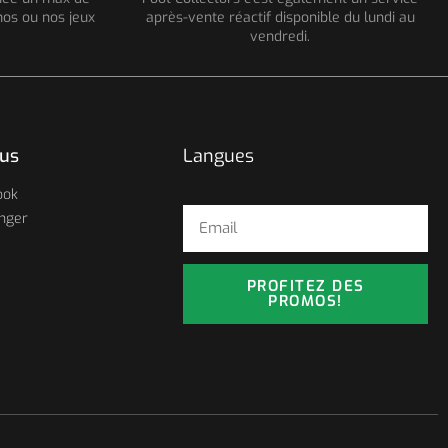
os ou nos jeux
après-vente réactif disponible du lundi au
vendredi.
ous
Langues
ook
nger
PROFITEZ DES
PROMOS!