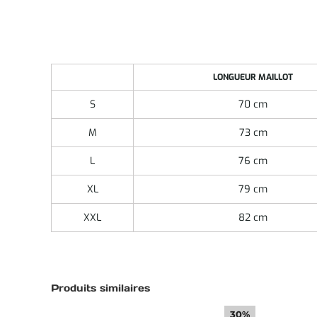
LONGUEUR MAILLOT
S
70 cm
M
73 cm
L
76 cm
XL
79 cm
XXL
82 cm
Produits similaires
30%