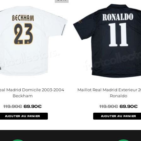
Real Madrid Domicile 2003-2004
Maillot Real Madrid Exterieur 
Beckham
Ronaldo
119.90
€
69.90
€
119.90
€
69.90
€
AJOUTER AU PANIER
AJOUTER AU PANIER