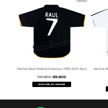
Maillot Real Madrid Exterieur 1999-2001 Raul
Maillot 
119.90
€
69.90
€
AJOUTER AU PANIER