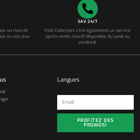
SAV 24/7
nnée un max de
Foot Collectors c'est également un service
os ou nos jeux
après-vente réactif disponible du lundi au
vendredi.
ous
Langues
ook
nger
PROFITEZ DES
PROMOS!