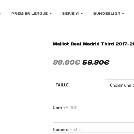
PREMIER LEAGUE
SERIE A
BUNDESLIGA
Maillot Real Madrid Third 2017-2
30%
99.90
€
59.90
€
TAILLE
Nom
+5.00€
Numéro
+5.00€