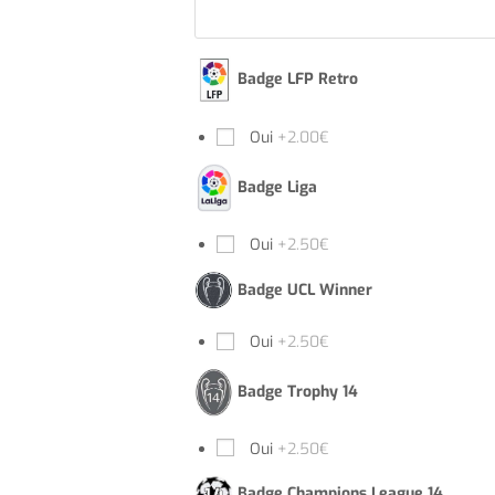
Badge LFP Retro
Oui
+2.00€
Badge Liga
Oui
+2.50€
Badge UCL Winner
Oui
+2.50€
Badge Trophy 14
Oui
+2.50€
Badge Champions League 14