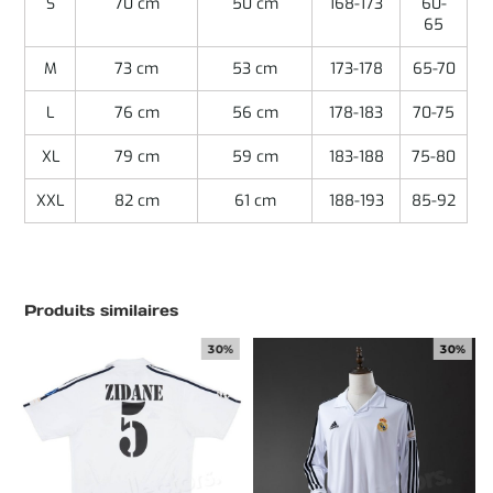
S
70 cm
50 cm
168-173
60-
65
M
73 cm
53 cm
173-178
65-70
L
76 cm
56 cm
178-183
70-75
XL
79 cm
59 cm
183-188
75-80
XXL
82 cm
61 cm
188-193
85-92
Produits similaires
30%
30%