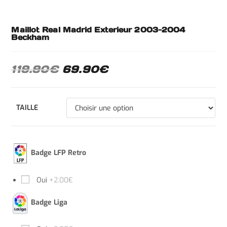
Maillot Real Madrid Exterieur 2003-2004
Beckham
119.90
€
69.90
€
TAILLE
Badge LFP Retro
Oui
+2.00€
Badge Liga