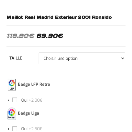
Maillot Real Madrid Exterieur 2001 Ronaldo
119.90
€
69.90
€
TAILLE
Badge LFP Retro
Oui
+2.00€
Badge Liga
Oui
+2.50€