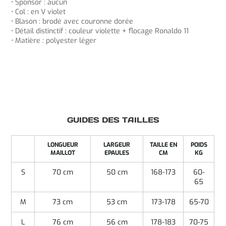
• Sponsor : aucun
• Col : en V violet
• Blason : brodé avec couronne dorée
• Détail distinctif : couleur violette + flocage Ronaldo 11
• Matière : polyester léger
GUIDES DES TAILLES
LONGUEUR
LARGEUR
TAILLE EN
POIDS
MAILLOT
EPAULES
CM
KG
S
70 cm
50 cm
168-173
60-
65
M
73 cm
53 cm
173-178
65-70
L
76 cm
56 cm
178-183
70-75