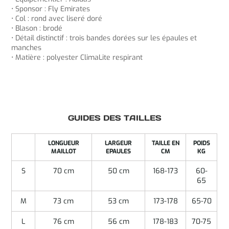
• Sponsor : Fly Emirates
• Col : rond avec liseré doré
• Blason : brodé
• Détail distinctif : trois bandes dorées sur les épaules et
manches
• Matière : polyester ClimaLite respirant
GUIDES DES TAILLES
LONGUEUR
LARGEUR
TAILLE EN
POIDS
MAILLOT
EPAULES
CM
KG
S
70 cm
50 cm
168-173
60-
65
M
73 cm
53 cm
173-178
65-70
L
76 cm
56 cm
178-183
70-75