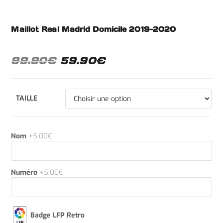
Maillot Real Madrid Domicile 2019-2020
99.90
€
59.90
€
TAILLE
Nom
+5.00€
Numéro
+5.00€
Badge LFP Retro