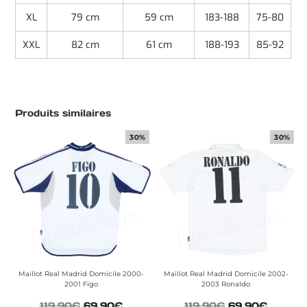
XL
79 cm
59 cm
183-188
75-80
XXL
82 cm
61 cm
188-193
85-92
Produits similaires
30%
30%
Maillot Real Madrid Domicile 2000-
Maillot Real Madrid Domicile 2002-
2001 Figo
2003 Ronaldo
119.90
€
69.90
€
119.90
€
69.90
€