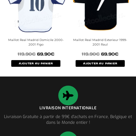
Maillot Real Madrid Domicile 2000-
Maillot Real Madrid Exterieur 1999-
2001 Figo
2001 Raul
119.90
€
69.90
€
119.90
€
69.90
€
AJOUTER AU PANIER
AJOUTER AU PANIER
LIVRAISON INTERNATIONALE
Livraison Gratuite à partir de 99€ d'achats en France, Belgique et
dans le Monde entier !