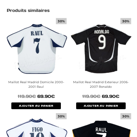
Produits similaires
30%
30%
Maillot Real Madrid Domicile 2000-
Maillot Real Madrid Exterieur 2006-
2001 Raul
2007 Ronaldo
119.90
€
69.90
€
119.90
€
69.90
€
AJOUTER AU PANIER
AJOUTER AU PANIER
30%
30%