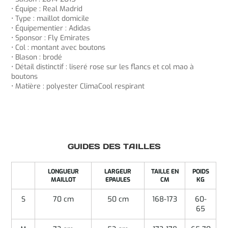
• Équipe : Real Madrid
• Type : maillot domicile
• Équipementier : Adidas
• Sponsor : Fly Emirates
• Col : montant avec boutons
• Blason : brodé
• Détail distinctif : liseré rose sur les flancs et col mao à
boutons
• Matière : polyester ClimaCool respirant
GUIDES DES TAILLES
LONGUEUR
LARGEUR
TAILLE EN
POIDS
MAILLOT
EPAULES
CM
KG
S
70 cm
50 cm
168-173
60-
65