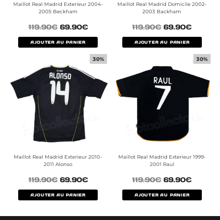
Maillot Real Madrid Exterieur 2004-
Maillot Real Madrid Domicile 2002-
2005 Beckham
2003 Backham
119.90
€
69.90
€
119.90
€
69.90
€
AJOUTER AU PANIER
AJOUTER AU PANIER
30%
30%
Maillot Real Madrid Exterieur 2010-
Maillot Real Madrid Exterieur 1999-
2011 Alonso
2001 Raul
119.90
€
69.90
€
119.90
€
69.90
€
AJOUTER AU PANIER
AJOUTER AU PANIER