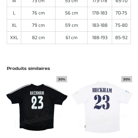
M
73 cm
53 cm
173-178
65-70
L
76 cm
56 cm
178-183
70-75
XL
79 cm
59 cm
183-188
75-80
XXL
82 cm
61 cm
188-193
85-92
Produits similaires
30%
30%