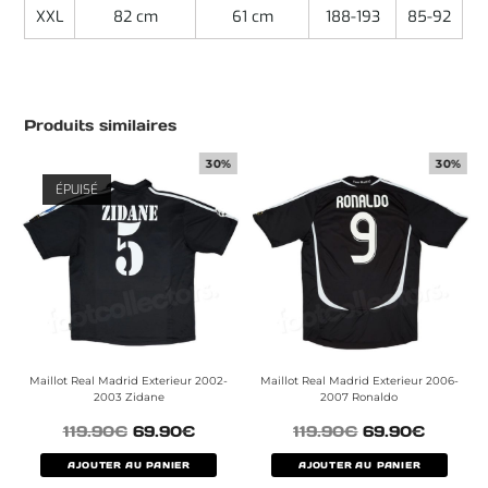
XXL
82 cm
61 cm
188-193
85-92
Produits similaires
30%
30%
ÉPUISÉ
Maillot Real Madrid Exterieur 2002-
Maillot Real Madrid Exterieur 2006-
2003 Zidane
2007 Ronaldo
119.90
€
69.90
€
119.90
€
69.90
€
AJOUTER AU PANIER
AJOUTER AU PANIER