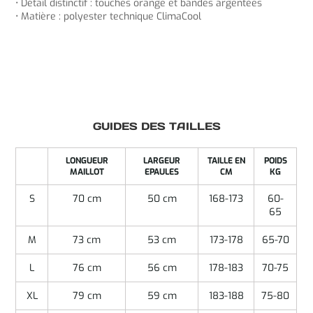
• Détail distinctif : touches orange et bandes argentées
• Matière : polyester technique ClimaCool
GUIDES DES TAILLES
LONGUEUR
LARGEUR
TAILLE EN
POIDS
MAILLOT
EPAULES
CM
KG
S
70 cm
50 cm
168-173
60-
65
M
73 cm
53 cm
173-178
65-70
L
76 cm
56 cm
178-183
70-75
XL
79 cm
59 cm
183-188
75-80