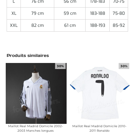
L
76 cm
56 cm
178-183
70-75
XL
79 cm
59 cm
183-188
75-80
XXL
82 cm
61 cm
188-193
85-92
Produits similaires
30%
30%
Maillot Real Madrid Domicile 2002-
Maillot Real Madrid Domicile 2010-
2003 Manches longues
2011 Ronaldo