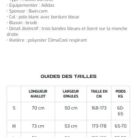
• Équipementier : Adidas
• Sponsor : Bwin.com
• Col : polo blanc avec bordure bleue
• Blason : brodé
• Détail distinctif : trois bandes bleues et liseré sur la manche
droite
• Matière : polyester ClimaCool respirant
GUIDES DES TAILLES
LONGUEUR
LARGEUR
TAILLE EN
POIDS
MAILLOT
EPAULES
CM
KG
S
70 cm
50 cm
168-173
60-
65
M
73 cm
53 cm
173-178
65-70