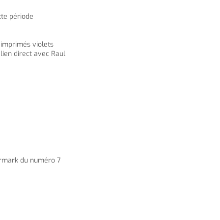
tte période
s imprimés violets
lien direct avec Raul
atermark du numéro 7