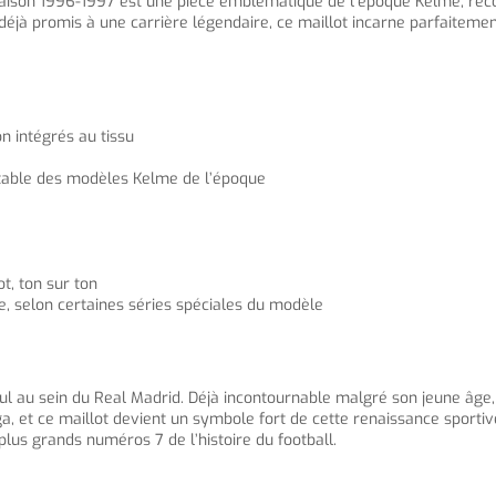
 saison 1996-1997 est une pièce emblématique de l’époque Kelme, reco
éjà promis à une carrière légendaire, ce maillot incarne parfaitement l’
on intégrés au tissu
notable des modèles Kelme de l’époque
t, ton sur ton
he, selon certaines séries spéciales du modèle
 au sein du Real Madrid. Déjà incontournable malgré son jeune âge, il
iga, et ce maillot devient un symbole fort de cette renaissance sportive
 plus grands numéros 7 de l’histoire du football.