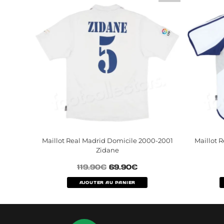
Maillot Real Madrid Domicile 2000-2001
Maillot 
Zidane
119.90
€
69.90
€
AJOUTER AU PANIER