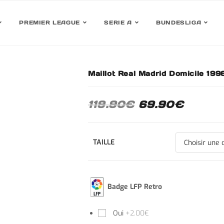
PREMIER LEAGUE
SERIE A
BUNDESLIGA
Maillot Real Madrid Domicile 199
30%
119.90
€
69.90
€
TAILLE
Badge LFP Retro
Oui
+2.00€