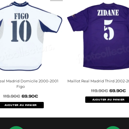
Real Madrid Domicile 2000-2001
Maillot Real Madrid Third 2002-
Figo
119.90
€
69.90
€
119.90
€
69.90
€
AJOUTER AU PANIER
AJOUTER AU PANIER