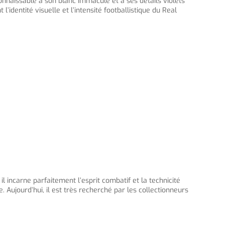
nnaissable à son blanc immaculé et à ses détails violets
identité visuelle et l’intensité footballistique du Real
 incarne parfaitement l’esprit combatif et la technicité
. Aujourd’hui, il est très recherché par les collectionneurs