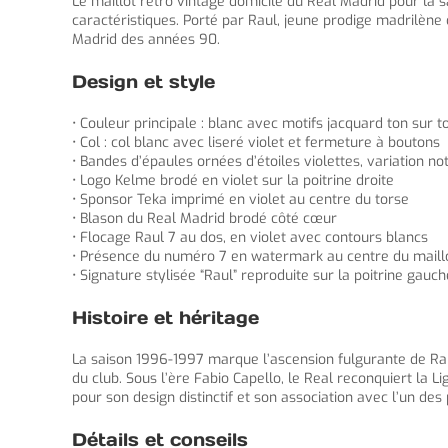
Le maillot retro vintage domicile du Real Madrid pour la
caractéristiques. Porté par Raul, jeune prodige madrilène d
Madrid des années 90.
Design et style
• Couleur principale : blanc avec motifs jacquard ton sur t
• Col : col blanc avec liseré violet et fermeture à boutons
• Bandes d’épaules ornées d’étoiles violettes, variation 
• Logo Kelme brodé en violet sur la poitrine droite
• Sponsor Teka imprimé en violet au centre du torse
• Blason du Real Madrid brodé côté cœur
• Flocage Raul 7 au dos, en violet avec contours blancs
• Présence du numéro 7 en watermark au centre du maillo
• Signature stylisée “Raul” reproduite sur la poitrine gauc
Histoire et héritage
La saison 1996-1997 marque l’ascension fulgurante de Raul
du club. Sous l’ère Fabio Capello, le Real reconquiert la L
pour son design distinctif et son association avec l’un des
Détails et conseils