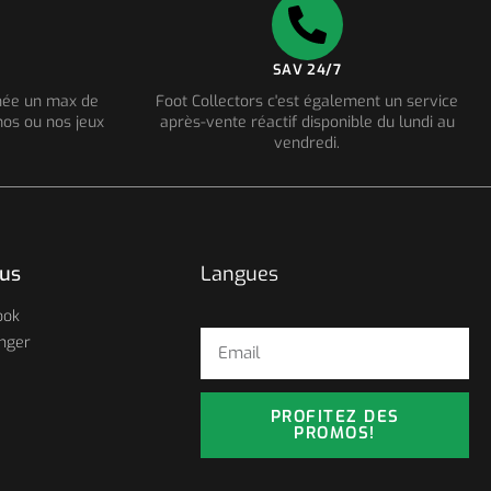
SAV 24/7
nnée un max de
Foot Collectors c'est également un service
os ou nos jeux
après-vente réactif disponible du lundi au
vendredi.
ous
Langues
ook
nger
PROFITEZ DES
PROMOS!