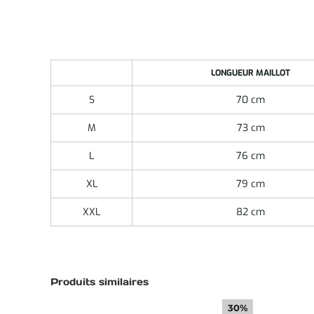
LONGUEUR MAILLOT
S
70 cm
M
73 cm
L
76 cm
XL
79 cm
XXL
82 cm
Produits similaires
30%