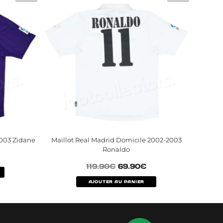
2003 Zidane
Maillot Real Madrid Domicile 2002-2003
Ronaldo
119.90
€
69.90
€
AJOUTER AU PANIER