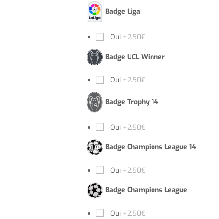
Badge Liga
Oui
+2.50€
Badge UCL Winner
Oui
+2.50€
Badge Trophy 14
Oui
+2.50€
Badge Champions League 14
Oui
+2.50€
Badge Champions League
Oui
+2.50€