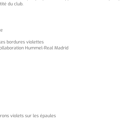
ité du club.
re
les bordures violettes
 collaboration Hummel-Real Madrid
vrons violets sur les épaules