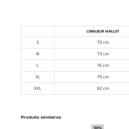
LONGUEUR MAILLOT
S
70 cm
M
73 cm
L
76 cm
XL
79 cm
XXL
82 cm
Produits similaires
30%