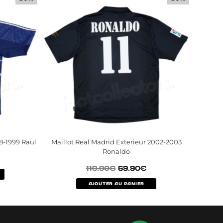
8-1999 Raul
Maillot Real Madrid Exterieur 2002-2003
Ronaldo
119.90
€
69.90
€
AJOUTER AU PANIER