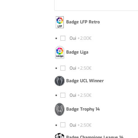
Badge LFP Retro
Oui
+2.00€
Badge Liga
Oui
+2.50€
Badge UCL Winner
Oui
+2.50€
Badge Trophy 14
Oui
+2.50€
Badge Champions League 14