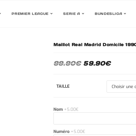
PREMIER LEAGUE
SERIE A
BUNDESLIGA
Maillot Real Madrid Domicile 199
30%
99.90
€
59.90
€
TAILLE
Nom
+5.00€
Numéro
+5.00€