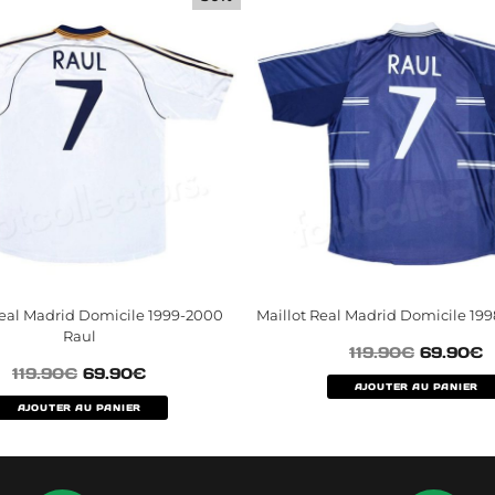
Real Madrid Domicile 1999-2000
Maillot Real Madrid Domicile 199
Raul
119.90
€
69.90
€
119.90
€
69.90
€
AJOUTER AU PANIER
AJOUTER AU PANIER