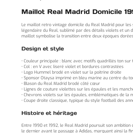
Maillot Real Madrid Domicile 1
Le maillot retro vintage domicile du Real Madrid pour le
légendaire du Real, sublimé par des détails violets et u
maillot symbolise la transition entre deux époques dorées
Design et style
• Couleur principale : blanc avec motifs quadrillés ton sur 
• Col : en V avec liseré violet et bordures contrastées
• Logo Hummel brodé en violet sur la poitrine droite
• Sponsor Otaysa imprimé en bleu marine au centre du to
• Blason du Real Madrid brodé côté cœur
• Lignes de couture violettes sur les épaules et les manc
• Chevrons violets sur les épaules, emblématiques de l
• Coupe droite classique, typique du style football des an
Histoire et héritage
Entre 1990 et 1992, le Real Madrid poursuit son ambition
le dernier avant le passage à Adidas, marquant ainsi la fin