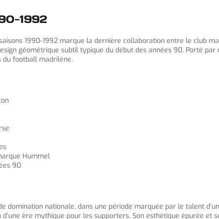
990-1992
s saisons 1990-1992 marque la dernière collaboration entre le club m
n design géométrique subtil typique du début des années 90. Porté pa
 du football madrilène.
ton
rse
hes
a marque Hummel
nées 90
 de domination nationale, dans une période marquée par le talent d’
 d’une ère mythique pour les supporters. Son esthétique épurée et ses 