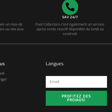
SAV 24/7
nnée un max de
Foot Collectors c'est également un service
os ou nos jeux
après-vente réactif disponible du lundi au
vendredi.
ous
Langues
ook
nger
PROFITEZ DES
PROMOS!