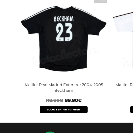
Maillot Real Madrid Exterieur 2004-2005
Maillot 
Beckham
119.90
€
69.90
€
AJOUTER AU PANIER