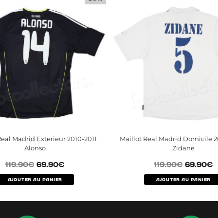
Real Madrid Exterieur 2010-2011
Maillot Real Madrid Domicile 
Alonso
Zidane
119.90
€
69.90
€
119.90
€
69.90
€
AJOUTER AU PANIER
AJOUTER AU PANIER