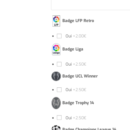
Badge LFP Retro
Oui
+2.00€
Badge Liga
Oui
+2.50€
Badge UCL Winner
Oui
+2.50€
Badge Trophy 14
Oui
+2.50€
Badge Champions League 14