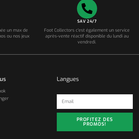
SAV 24/7
nnée un max de
Foot Collectors c'est également un service
os ou nos jeux
après-vente réactif disponible du lundi au
vendredi.
ous
Langues
ook
nger
PROFITEZ DES
PROMOS!