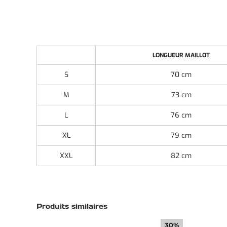
LONGUEUR MAILLOT
S
70 cm
M
73 cm
L
76 cm
XL
79 cm
XXL
82 cm
Produits similaires
30%