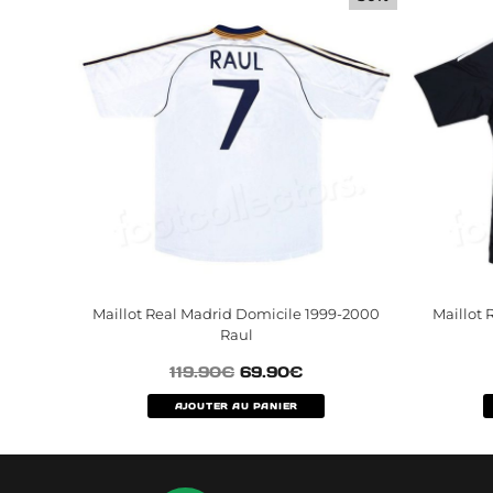
Maillot Real Madrid Domicile 1999-2000
Maillot 
Raul
119.90
€
69.90
€
AJOUTER AU PANIER