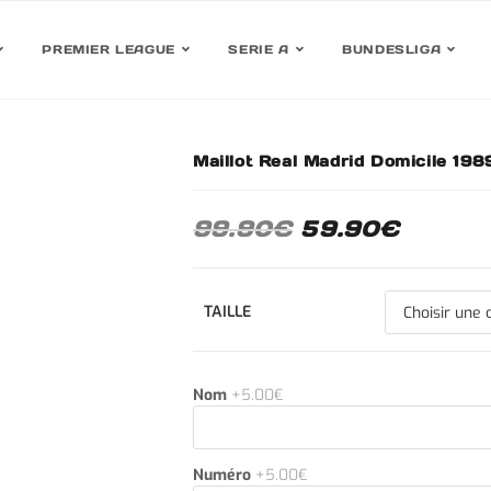
PREMIER LEAGUE
SERIE A
BUNDESLIGA
Maillot Real Madrid Domicile 19
30%
99.90
€
59.90
€
TAILLE
Nom
+5.00€
Numéro
+5.00€