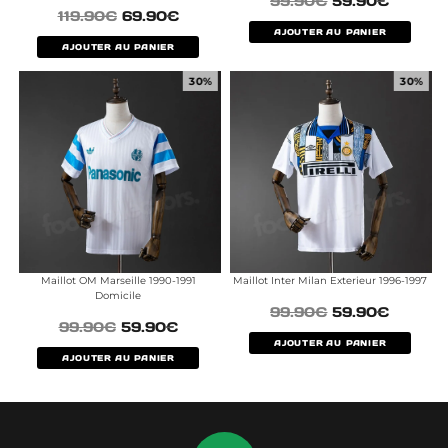
99.90
€
59.90
€
119.90
€
69.90
€
AJOUTER AU PANIER
AJOUTER AU PANIER
30%
30%
Maillot OM Marseille 1990-1991
Maillot Inter Milan Exterieur 1996-1997
Domicile
99.90
€
59.90
€
99.90
€
59.90
€
AJOUTER AU PANIER
AJOUTER AU PANIER