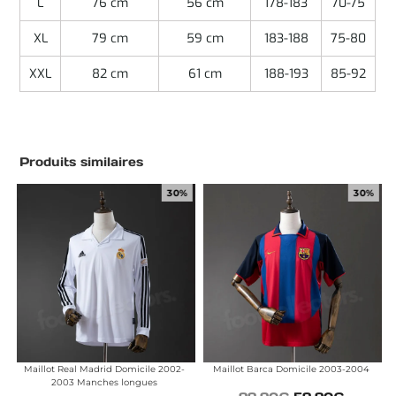
L
76 cm
56 cm
178-183
70-75
XL
79 cm
59 cm
183-188
75-80
XXL
82 cm
61 cm
188-193
85-92
Produits similaires
30%
30%
Maillot Real Madrid Domicile 2002-
Maillot Barca Domicile 2003-2004
2003 Manches longues