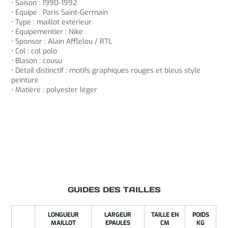
• Saison : 1990-1992
• Équipe : Paris Saint-Germain
• Type : maillot extérieur
• Équipementier : Nike
• Sponsor : Alain Afflelou / RTL
• Col : col polo
• Blason : cousu
• Détail distinctif : motifs graphiques rouges et bleus style
peinture
• Matière : polyester léger
GUIDES DES TAILLES
LONGUEUR
LARGEUR
TAILLE EN
POIDS
MAILLOT
EPAULES
CM
KG