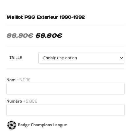
Maillot PSG Exterieur 1990-1992
99.90
€
59.90
€
TAILLE
Nom
+5.00€
Numéro
+5.00€
Badge Champions League