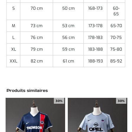
S
70 cm
50 cm
168-173
60-
65
M
73 cm
53 cm
173-178
65-70
L
76 cm
56 cm
178-183
70-75
XL
79 cm
59 cm
183-188
75-80
XXL
82 cm
61 cm
188-193
85-92
Produits similaires
30%
30%