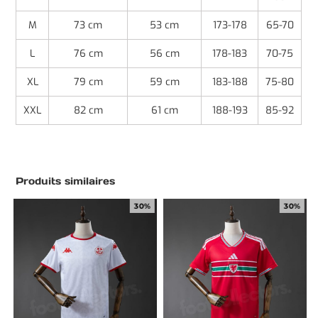
M
73 cm
53 cm
173-178
65-70
L
76 cm
56 cm
178-183
70-75
XL
79 cm
59 cm
183-188
75-80
XXL
82 cm
61 cm
188-193
85-92
Produits similaires
30%
30%