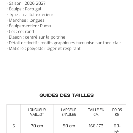
• Saison : 2026 2027
• Équipe : Portugal
• Type : maillot extérieur
• Manches : longues
• Équipementier : Puma
• Col : col rond
• Blason : centré sur la poitrine
• Détail distinctif : motifs graphiques turquoise sur fond clair
• Matière : polyester léger et respirant
GUIDES DES TAILLES
LONGUEUR
LARGEUR
TAILLE EN
POIDS
MAILLOT
EPAULES
CM
KG
S
70 cm
50 cm
168-173
60-
65