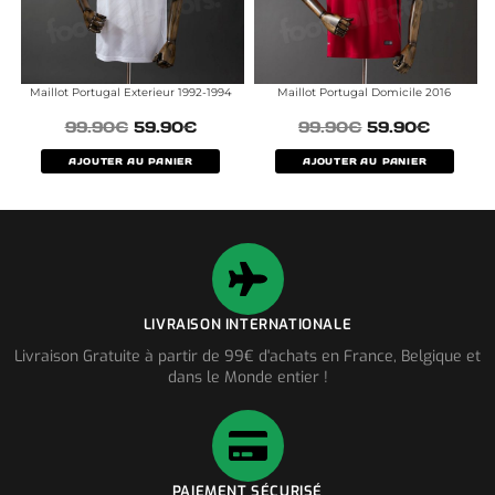
Maillot Portugal Exterieur 1992-1994
Maillot Portugal Domicile 2016
99.90
€
59.90
€
99.90
€
59.90
€
AJOUTER AU PANIER
AJOUTER AU PANIER
LIVRAISON INTERNATIONALE
Livraison Gratuite à partir de 99€ d'achats en France, Belgique et
dans le Monde entier !
PAIEMENT SÉCURISÉ