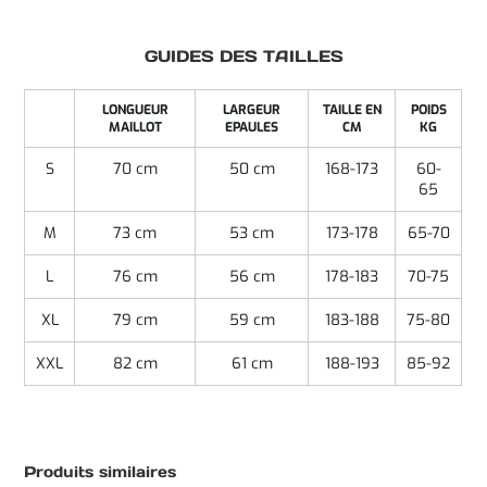
GUIDES DES TAILLES
LONGUEUR
LARGEUR
TAILLE EN
POIDS
MAILLOT
EPAULES
CM
KG
S
70 cm
50 cm
168-173
60-
65
M
73 cm
53 cm
173-178
65-70
L
76 cm
56 cm
178-183
70-75
XL
79 cm
59 cm
183-188
75-80
XXL
82 cm
61 cm
188-193
85-92
Produits similaires