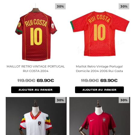
30%
30%
MAILLOT RETRO VINTAGE PORTUGAL
Maillot Retro Vintage Portugal
RUI COSTA 2004
Domicile 2004 2006 Rui Costa
119.90
€
69.90
€
119.90
€
69.90
€
AJOUTER AU PANIER
AJOUTER AU PANIER
30%
30%