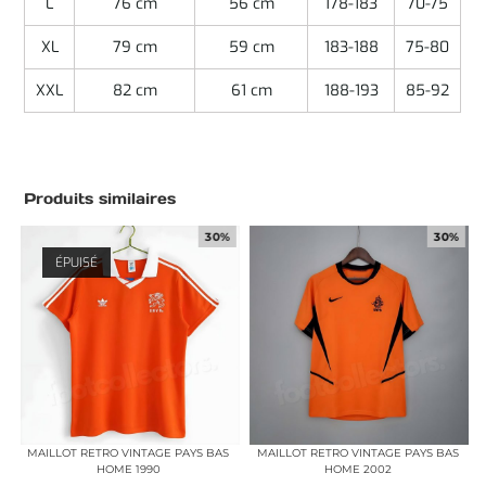
L
76 cm
56 cm
178-183
70-75
XL
79 cm
59 cm
183-188
75-80
XXL
82 cm
61 cm
188-193
85-92
Produits similaires
30%
30%
ÉPUISÉ
MAILLOT RETRO VINTAGE PAYS BAS
MAILLOT RETRO VINTAGE PAYS BAS
HOME 1990
HOME 2002