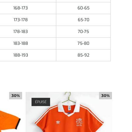
168-173
60-65
173-178
65-70
178-183
70-75
183-188
75-80
188-193
85-92
30%
30%
ÉPUISÉ