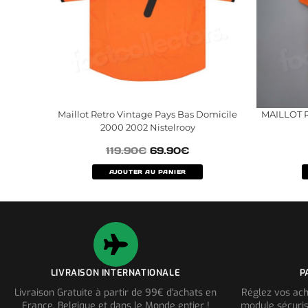
Maillot Retro Vintage Pays Bas Domicile
MAILLOT 
2000 2002 Nistelrooy
119.90
€
69.90
€
AJOUTER AU PANIER
LIVRAISON INTERNATIONALE
P
Livraison Gratuite à partir de 99€ d'achats en
Réglez vos ach
France, Belgique et dans le Monde entier !
module sécuris