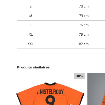
S
70 cm
M
73 cm
L
76 cm
XL
79 cm
XXL
82 cm
Produits similaires
30%