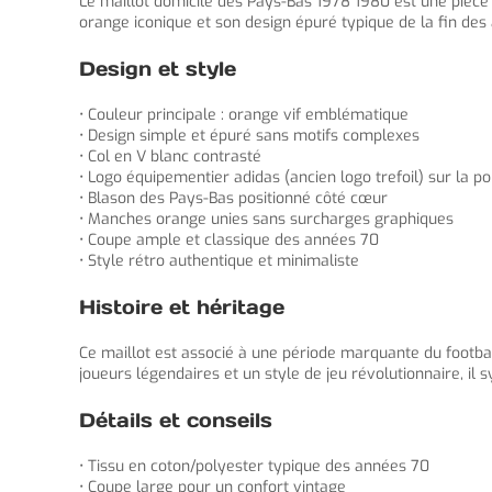
Le maillot domicile des Pays-Bas 1978 1980 est une pièce
orange iconique et son design épuré typique de la fin des a
Design et style
• Couleur principale : orange vif emblématique
• Design simple et épuré sans motifs complexes
• Col en V blanc contrasté
• Logo équipementier adidas (ancien logo trefoil) sur la po
• Blason des Pays-Bas positionné côté cœur
• Manches orange unies sans surcharges graphiques
• Coupe ample et classique des années 70
• Style rétro authentique et minimaliste
Histoire et héritage
Ce maillot est associé à une période marquante du footba
joueurs légendaires et un style de jeu révolutionnaire, il s
Détails et conseils
• Tissu en coton/polyester typique des années 70
• Coupe large pour un confort vintage