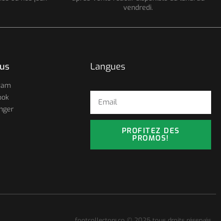
vendredi.
ous
Langues
ram
ook
nger
PROFITEZ DES
PROMOS!
footcollectors.co © 2025 tous droits réservés