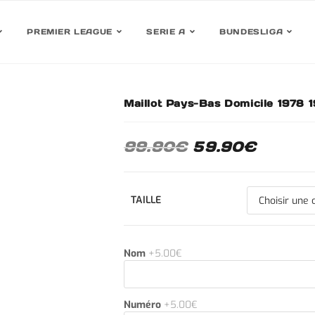
PREMIER LEAGUE
SERIE A
BUNDESLIGA
Maillot Pays-Bas Domicile 1978 
30%
99.90
€
59.90
€
TAILLE
Nom
+5.00€
Numéro
+5.00€