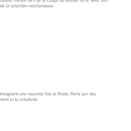
rlandaise menée lors de la Coupe du Monde 1978. Avec son
 de la sélection néerlandaise.
eignent une nouvelle fois la finale. Porté par des
ent et la créativité.