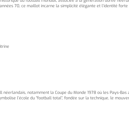
 historique du football mondial, associée à la génération dorée née
nnées 70, ce maillot incarne la simplicité élégante et l’identité forte
itrine
ll néerlandais, notamment la Coupe du Monde 1978 où les Pays-Bas att
ymbolise l’école du “football total”, fondée sur la technique, le mouvem