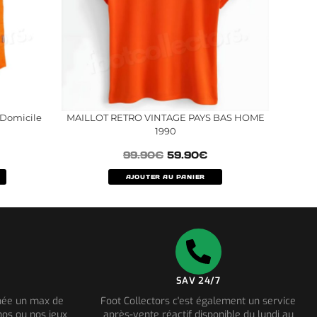
 Domicile
MAILLOT RETRO VINTAGE PAYS BAS HOME
1990
99.90
€
59.90
€
AJOUTER AU PANIER
SAV 24/7
nnée un max de
Foot Collectors c'est également un service
os ou nos jeux
après-vente réactif disponible du lundi au