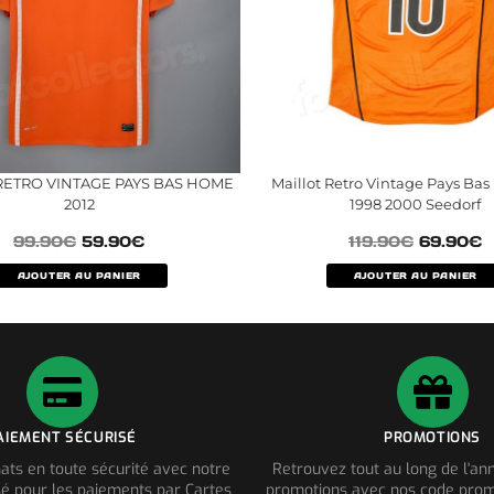
RETRO VINTAGE PAYS BAS HOME
Maillot Retro Vintage Pays Bas
2012
1998 2000 Seedorf
99.90
€
59.90
€
119.90
€
69.90
€
AJOUTER AU PANIER
AJOUTER AU PANIER
AIEMENT SÉCURISÉ
PROMOTIONS
ats en toute sécurité avec notre
Retrouvez tout au long de l'a
é pour les paiements par Cartes
promotions avec nos code prom