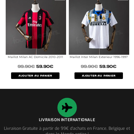
Maillot Milan AC Domicile 2010-2011
Maillot Inter Milan Exterieur 1996-1997
99.90
€
59.90
€
99.90
€
59.90
€
AJOUTER AU PANIER
AJOUTER AU PANIER
LIVRAISON INTERNATIONALE
Livraison Gratuite à partir de 99€ d'achats en France, Belgique et