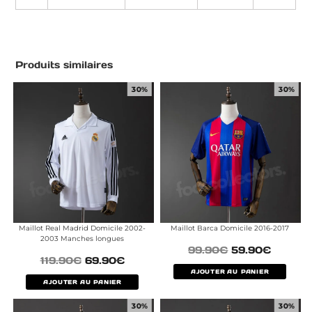
Produits similaires
30%
30%
Maillot Real Madrid Domicile 2002-
Maillot Barca Domicile 2016-2017
2003 Manches longues
99.90
€
59.90
€
119.90
€
69.90
€
AJOUTER AU PANIER
AJOUTER AU PANIER
30%
30%