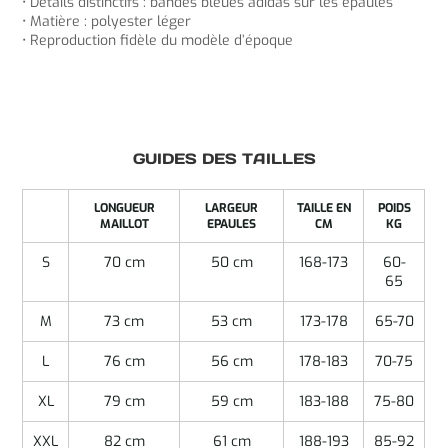
• Détails distinctifs : bandes bleues adidas sur les épaules
• Matière : polyester léger
• Reproduction fidèle du modèle d’époque
GUIDES DES TAILLES
LONGUEUR
LARGEUR
TAILLE EN
POIDS
MAILLOT
EPAULES
CM
KG
S
70 cm
50 cm
168-173
60-
65
M
73 cm
53 cm
173-178
65-70
L
76 cm
56 cm
178-183
70-75
XL
79 cm
59 cm
183-188
75-80
XXL
82 cm
61 cm
188-193
85-92