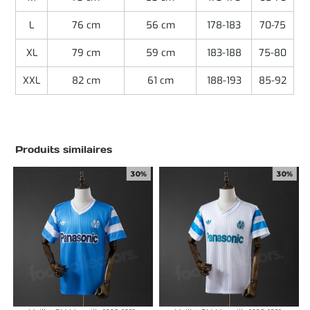
L
76 cm
56 cm
178-183
70-75
XL
79 cm
59 cm
183-188
75-80
XXL
82 cm
61 cm
188-193
85-92
Produits similaires
30%
30%