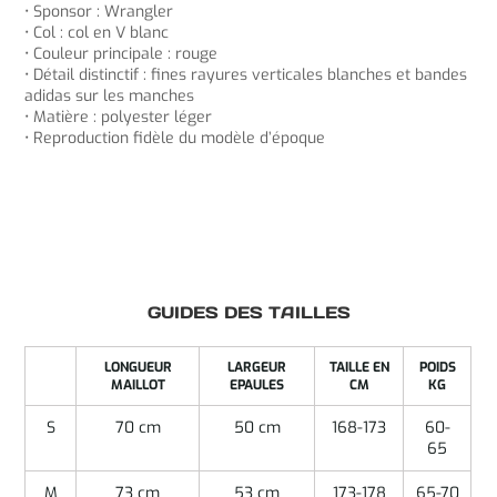
• Sponsor : Wrangler
• Col : col en V blanc
• Couleur principale : rouge
• Détail distinctif : fines rayures verticales blanches et bandes
adidas sur les manches
• Matière : polyester léger
• Reproduction fidèle du modèle d’époque
GUIDES DES TAILLES
LONGUEUR
LARGEUR
TAILLE EN
POIDS
MAILLOT
EPAULES
CM
KG
S
70 cm
50 cm
168-173
60-
65
M
73 cm
53 cm
173-178
65-70