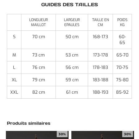
GUIDES DES TAILLES
LONGUEUR
LARGEUR
TAILLE EN
POIDS
MAILLOT
EPAULES
CM
KG
S
70 cm
50 cm
168-173
60-
65
M
73 cm
53 cm
173-178
65-70
L
76 cm
56 cm
178-183
70-75
XL
79 cm
59 cm
183-188
75-80
XXL
82 cm
61 cm
188-193
85-92
Produits similaires
30%
30%