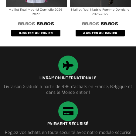
Maillot Real Madrid Domicile 2026-
Maillot Real Madrid Femme Domicile
2027
2026-2027
99.90
€
59.90
€
99.90
€
59.90
€
AJOUTER AU PANIER
AJOUTER AU PANIER
LIVRAISON INTERNATIONALE
Livraison Gratuite à partir de 99€ d'achats en France, Belgique et
dans le Monde entier !
PAIEMENT SÉCURISÉ
Réglez vos achats en toute sécurité avec notre module sécurisé