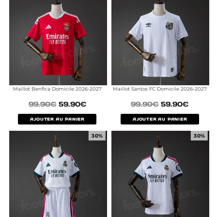
Maillot Benfica Domicile 2026-2027
Maillot Santos FC Domicile 2026-2027
99.90
€
59.90
€
99.90
€
59.90
€
AJOUTER AU PANIER
AJOUTER AU PANIER
30%
30%