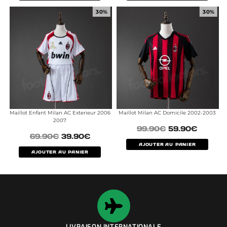
30%
30%
Maillot Enfant Milan AC Exterieur 2006
Maillot Milan AC Domicile 2002-2003
2007
99.90
€
59.90
€
69.90
€
39.90
€
AJOUTER AU PANIER
AJOUTER AU PANIER
LIVRAISON INTERNATIONALE