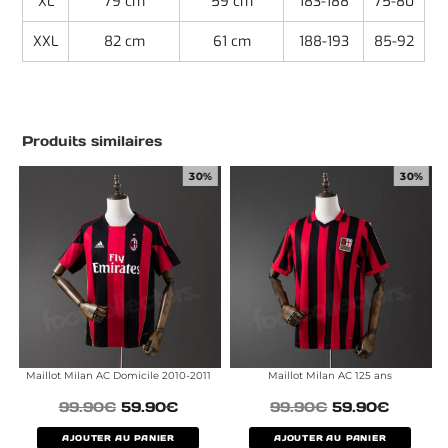
XL
79 cm
59 cm
183-188
75-80
XXL
82 cm
61 cm
188-193
85-92
Produits similaires
30%
30%
Maillot Milan AC Domicile 2010-2011
Maillot Milan AC 125 ans
99.90
€
59.90
€
99.90
€
59.90
€
AJOUTER AU PANIER
AJOUTER AU PANIER