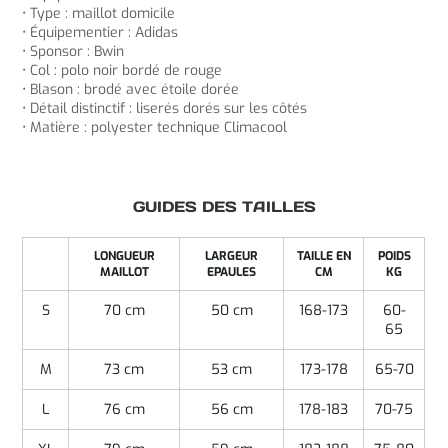
• Type : maillot domicile
• Équipementier : Adidas
• Sponsor : Bwin
• Col : polo noir bordé de rouge
• Blason : brodé avec étoile dorée
• Détail distinctif : liserés dorés sur les côtés
• Matière : polyester technique Climacool
GUIDES DES TAILLES
LONGUEUR
LARGEUR
TAILLE EN
POIDS
MAILLOT
EPAULES
CM
KG
S
70 cm
50 cm
168-173
60-
65
M
73 cm
53 cm
173-178
65-70
L
76 cm
56 cm
178-183
70-75