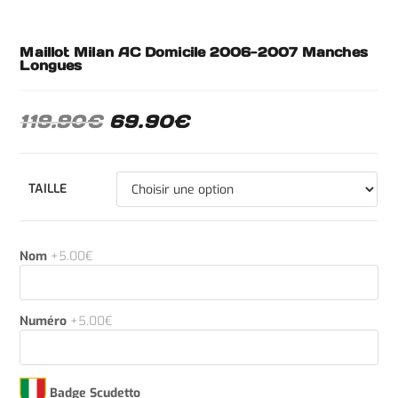
Maillot Milan AC Domicile 2006-2007 Manches
Longues
119.90
€
69.90
€
TAILLE
Nom
+5.00€
Numéro
+5.00€
Badge Scudetto