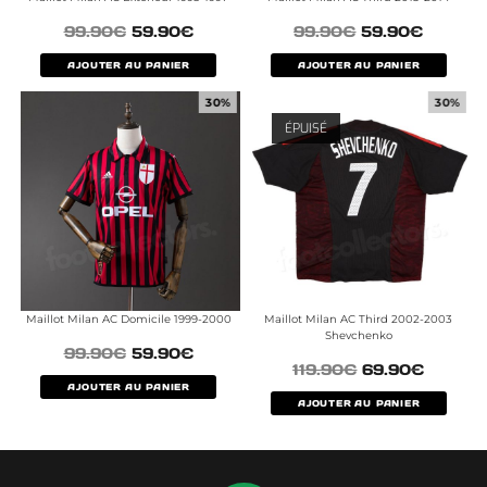
99.90
€
59.90
€
99.90
€
59.90
€
AJOUTER AU PANIER
AJOUTER AU PANIER
30%
30%
ÉPUISÉ
Maillot Milan AC Domicile 1999-2000
Maillot Milan AC Third 2002-2003
Shevchenko
99.90
€
59.90
€
119.90
€
69.90
€
AJOUTER AU PANIER
AJOUTER AU PANIER