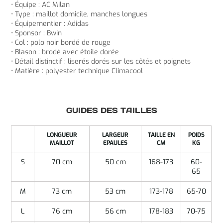
• Équipe : AC Milan
• Type : maillot domicile, manches longues
• Équipementier : Adidas
• Sponsor : Bwin
• Col : polo noir bordé de rouge
• Blason : brodé avec étoile dorée
• Détail distinctif : liserés dorés sur les côtés et poignets
• Matière : polyester technique Climacool
GUIDES DES TAILLES
LONGUEUR
LARGEUR
TAILLE EN
POIDS
MAILLOT
EPAULES
CM
KG
S
70 cm
50 cm
168-173
60-
65
M
73 cm
53 cm
173-178
65-70
L
76 cm
56 cm
178-183
70-75