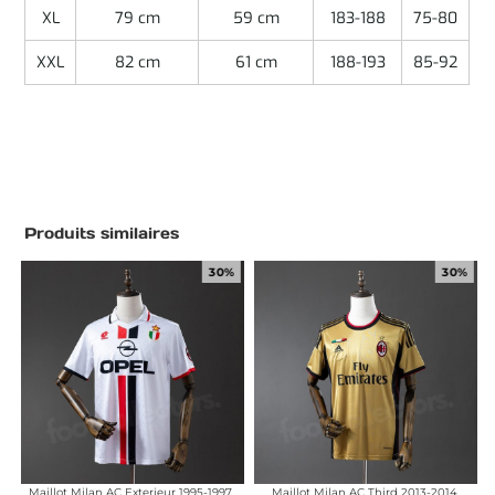
XL
79 cm
59 cm
183-188
75-80
XXL
82 cm
61 cm
188-193
85-92
Produits similaires
30%
30%
Maillot Milan AC Exterieur 1995-1997
Maillot Milan AC Third 2013-2014