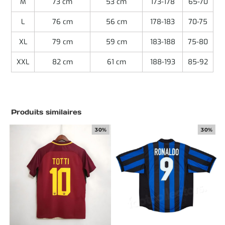
M
73 cm
53 cm
173-178
65-70
L
76 cm
56 cm
178-183
70-75
XL
79 cm
59 cm
183-188
75-80
XXL
82 cm
61 cm
188-193
85-92
Produits similaires
30%
30%