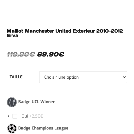
Maillot Manchester United Exterieur 2010-2012
Erva
119.90
€
69.90
€
TAILLE
Badge UCL Winner
Oui
+2.50€
Badge Champions League