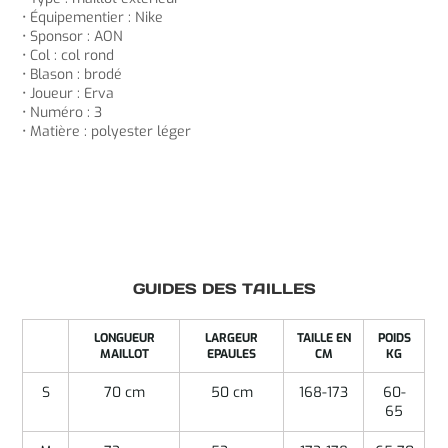
• Équipementier : Nike
• Sponsor : AON
• Col : col rond
• Blason : brodé
• Joueur : Erva
• Numéro : 3
• Matière : polyester léger
GUIDES DES TAILLES
LONGUEUR
LARGEUR
TAILLE EN
POIDS
MAILLOT
EPAULES
CM
KG
S
70 cm
50 cm
168-173
60-
65