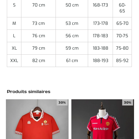
S
70 cm
50 cm
168-173
60-
65
M
73 cm
53 cm
173-178
65-70
L
76 cm
56 cm
178-183
70-75
XL
79 cm
59 cm
183-188
75-80
XXL
82 cm
61 cm
188-193
85-92
Produits similaires
30%
30%