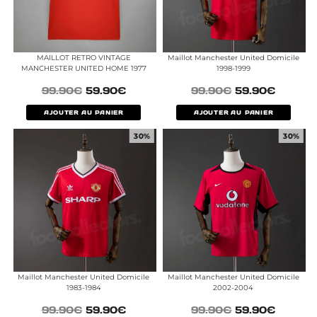
MAILLOT RETRO VINTAGE
Maillot Manchester United Domicile
MANCHESTER UNITED HOME 1977
1998-1999
99.90
€
59.90
€
99.90
€
59.90
€
AJOUTER AU PANIER
AJOUTER AU PANIER
30%
30%
Maillot Manchester United Domicile
Maillot Manchester United Domicile
1983-1984
2002-2004
99.90
€
59.90
€
99.90
€
59.90
€