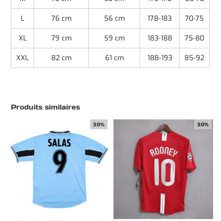
L
76 cm
56 cm
178-183
70-75
XL
79 cm
59 cm
183-188
75-80
XXL
82 cm
61 cm
188-193
85-92
Produits similaires
30%
30%