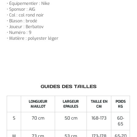
• Équipementier : Nike
• Sponsor : AIG
• Col : col rond noir
• Blason : brodé
• Joueur : Berbatov
• Numéro : 9
• Matière : polyester léger
GUIDES DES TAILLES
LONGUEUR
LARGEUR
TAILLE EN
POIDS
MAILLOT
EPAULES
CM
KG
S
70 cm
50 cm
168-173
60-
65
M
73 cm
53 cm
173-178
65-70