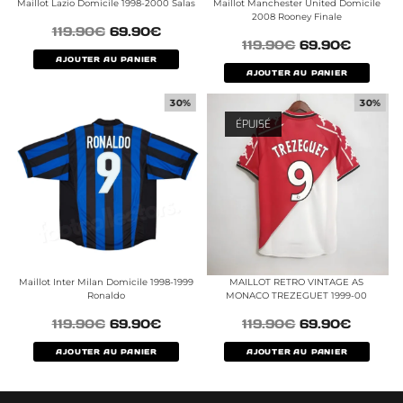
Maillot Lazio Domicile 1998-2000 Salas
Maillot Manchester United Domicile
2008 Rooney Finale
119.90
€
69.90
€
119.90
€
69.90
€
AJOUTER AU PANIER
AJOUTER AU PANIER
30%
30%
ÉPUISÉ
Maillot Inter Milan Domicile 1998-1999
MAILLOT RETRO VINTAGE AS
Ronaldo
MONACO TREZEGUET 1999-00
119.90
€
69.90
€
119.90
€
69.90
€
AJOUTER AU PANIER
AJOUTER AU PANIER