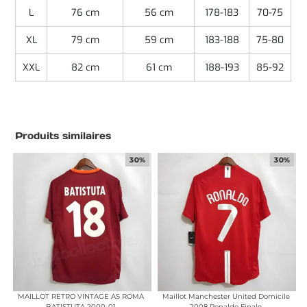
L
76 cm
56 cm
178-183
70-75
XL
79 cm
59 cm
183-188
75-80
XXL
82 cm
61 cm
188-193
85-92
Produits similaires
30%
30%
MAILLOT RETRO VINTAGE AS ROMA
Maillot Manchester United Domicile
BATISTUTA 2000-01
2008 Ronaldo Finale