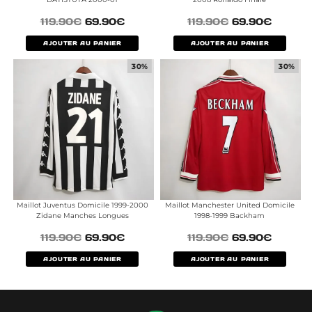
119.90
€
69.90
€
119.90
€
69.90
€
AJOUTER AU PANIER
AJOUTER AU PANIER
30%
30%
Maillot Juventus Domicile 1999-2000
Maillot Manchester United Domicile
Zidane Manches Longues
1998-1999 Backham
119.90
€
69.90
€
119.90
€
69.90
€
AJOUTER AU PANIER
AJOUTER AU PANIER