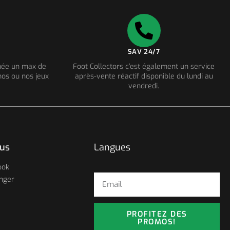
SAV 24/7
nnée un max de
Foot Collectors c'est également un service
os ou nos jeux
après-vente réactif disponible du lundi au
vendredi.
ous
Langues
ook
nger
PROFITEZ DES
PROMOS!