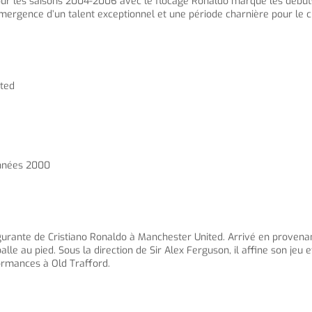
pour les saisons 2004-2006 avec le flocage Ronaldo marque les début
ergence d’un talent exceptionnel et une période charnière pour le c
ited
années 2000
rante de Cristiano Ronaldo à Manchester United. Arrivé en provenance
le au pied. Sous la direction de Sir Alex Ferguson, il affine son jeu 
ormances à Old Trafford.