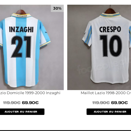
30%
azio Domicile 1999-2000 Inzaghi
Maillot Lazio 1998-2000 C
119.90
€
69.90
€
119.90
€
69.90
€
AJOUTER AU PANIER
AJOUTER AU PANIER