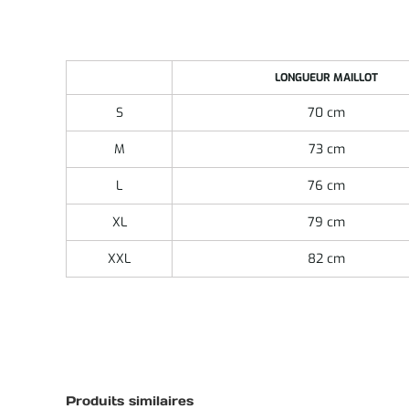
LONGUEUR MAILLOT
S
70 cm
M
73 cm
L
76 cm
XL
79 cm
XXL
82 cm
Produits similaires