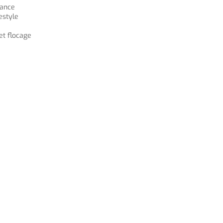
mance
estyle
et flocage