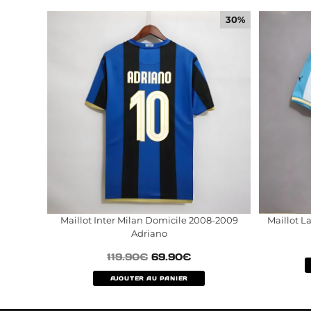
30%
Maillot Inter Milan Domicile 2008-2009
Maillot L
Adriano
119.90
€
69.90
€
AJOUTER AU PANIER