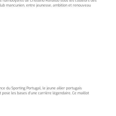
s flamboyants de Cristiano Ronaldo sous les couleurs des
lub mancunien, entre jeunesse, ambition et renouveau
 du Sporting Portugal, le jeune ailier portugais
et pose les bases d’une carrière légendaire. Ce maillot