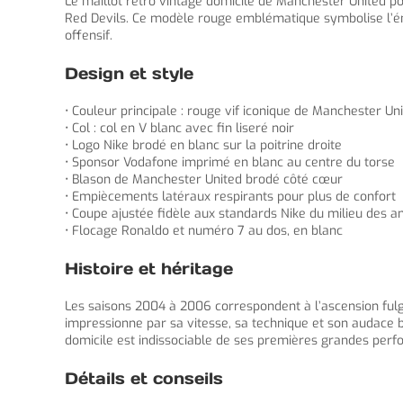
Le maillot retro vintage domicile de Manchester United 
Red Devils. Ce modèle rouge emblématique symbolise l’ém
offensif.
Design et style
• Couleur principale : rouge vif iconique de Manchester Un
• Col : col en V blanc avec fin liseré noir
• Logo Nike brodé en blanc sur la poitrine droite
• Sponsor Vodafone imprimé en blanc au centre du torse
• Blason de Manchester United brodé côté cœur
• Empiècements latéraux respirants pour plus de confort
• Coupe ajustée fidèle aux standards Nike du milieu des 
• Flocage Ronaldo et numéro 7 au dos, en blanc
Histoire et héritage
Les saisons 2004 à 2006 correspondent à l’ascension fulgu
impressionne par sa vitesse, sa technique et son audace bal
domicile est indissociable de ses premières grandes perf
Détails et conseils