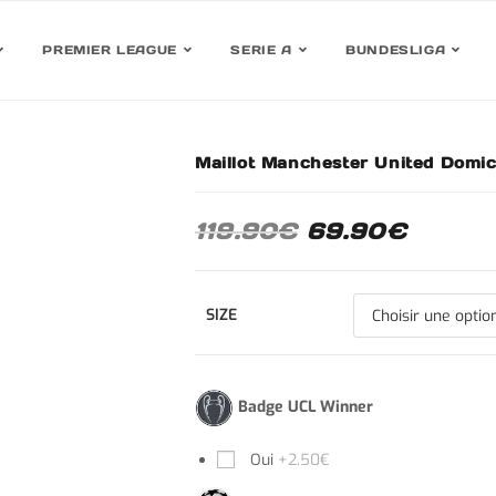
PREMIER LEAGUE
SERIE A
BUNDESLIGA
Maillot Manchester United Domi
30%
119.90
€
69.90
€
SIZE
Badge UCL Winner
Oui
+2.50€