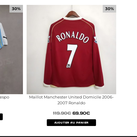
30%
30%
respo
Maillot Manchester United Domicile 2006-
2007 Ronaldo
119.90
€
69.90
€
AJOUTER AU PANIER