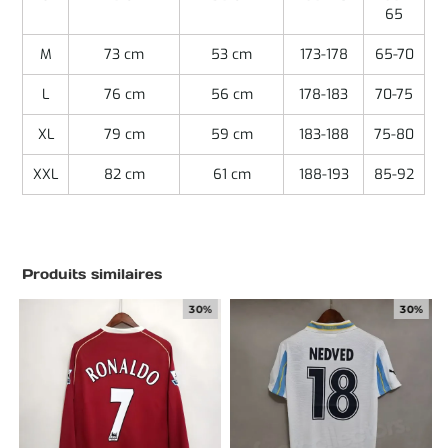
65
M
73 cm
53 cm
173-178
65-70
L
76 cm
56 cm
178-183
70-75
XL
79 cm
59 cm
183-188
75-80
XXL
82 cm
61 cm
188-193
85-92
Produits similaires
30%
30%