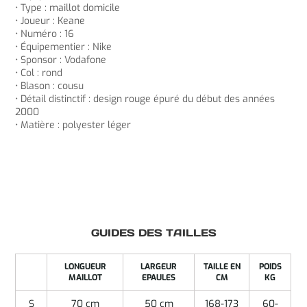
• Type : maillot domicile
• Joueur : Keane
• Numéro : 16
• Équipementier : Nike
• Sponsor : Vodafone
• Col : rond
• Blason : cousu
• Détail distinctif : design rouge épuré du début des années
2000
• Matière : polyester léger
GUIDES DES TAILLES
LONGUEUR
LARGEUR
TAILLE EN
POIDS
MAILLOT
EPAULES
CM
KG
S
70 cm
50 cm
168-173
60-