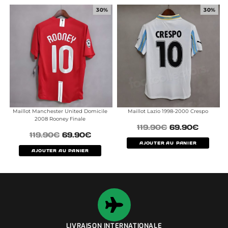
30%
30%
Maillot Manchester United Domicile
Maillot Lazio 1998-2000 Crespo
2008 Rooney Finale
119.90
€
69.90
€
119.90
€
69.90
€
AJOUTER AU PANIER
AJOUTER AU PANIER
LIVRAISON INTERNATIONALE