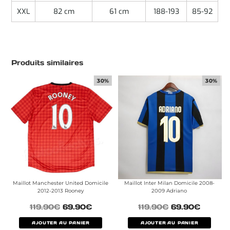
XXL
82 cm
61 cm
188-193
85-92
Produits similaires
30%
30%
Maillot Manchester United Domicile
Maillot Inter Milan Domicile 2008-
2012-2013 Rooney
2009 Adriano
119.90
€
69.90
€
119.90
€
69.90
€
AJOUTER AU PANIER
AJOUTER AU PANIER