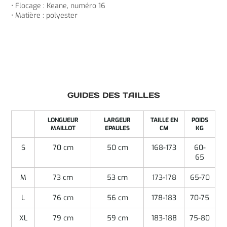
• Flocage : Keane, numéro 16
• Matière : polyester
GUIDES DES TAILLES
LONGUEUR
LARGEUR
TAILLE EN
POIDS
MAILLOT
EPAULES
CM
KG
S
70 cm
50 cm
168-173
60-
65
M
73 cm
53 cm
173-178
65-70
L
76 cm
56 cm
178-183
70-75
XL
79 cm
59 cm
183-188
75-80