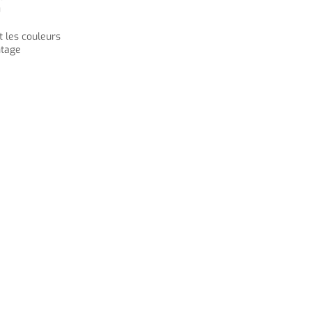
0
 les couleurs
ntage