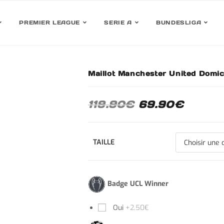
PREMIER LEAGUE
SERIE A
BUNDESLIGA
Maillot Manchester United Domic
30%
119.90
€
69.90
€
TAILLE
Badge UCL Winner
Oui
+2.50€