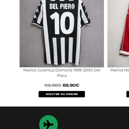
Maillot Juventus Domicile 1999-2000 Del
Maillot M
Piero
119.90
€
69.90
€
AJOUTER AU PANIER