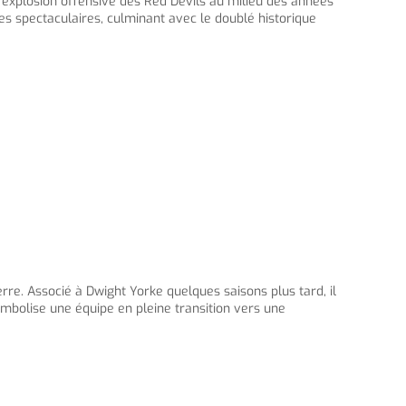
’explosion offensive des Red Devils au milieu des années
 spectaculaires, culminant avec le doublé historique
e. Associé à Dwight Yorke quelques saisons plus tard, il
ymbolise une équipe en pleine transition vers une