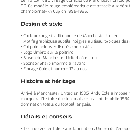
Le maillot retro vintage domicile de Manchester United po
90. Ce modèle rouge emblématique est associé aux débuts
championnat–FA Cup en 1995-1996.
Design et style
• Couleur rouge traditionnelle de Manchester United
• Motifs graphiques subtils intégrés au tissu, typiques de
• Col polo noir avec liserés contrastés
• Logo Umbro sur la poitrine
• Blason de Manchester United côté cœur
• Sponsor Sharp imprimé à l’avant
• Flocage Cole et numéro 17 au dos
Histoire et héritage
Arrivé à Manchester United en 1995, Andy Cole s’impose r
marquera l’histoire du club, mais ce maillot domicile 199
domination totale du football anglais.
Détails et conseils
• Tissu polyester fidèle aux fabrications Umbro de l’époqu