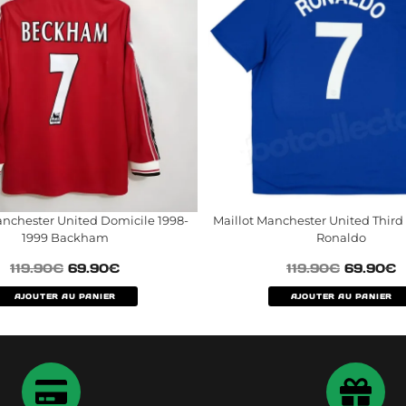
anchester United Domicile 1998-
Maillot Manchester United Thir
1999 Backham
Ronaldo
119.90
€
69.90
€
119.90
€
69.90
€
AJOUTER AU PANIER
AJOUTER AU PANIER