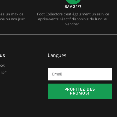
SAV 24/7
nnée un max de
Foot Collectors c'est également un service
os ou nos jeux
après-vente réactif disponible du lundi au
vendredi.
ous
Langues
ook
nger
PROFITEZ DES
PROMOS!