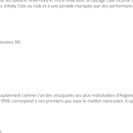
ur les saisons 1994-1995 et 1995-1996 avec le flocage Cole incarne l
 d’Andy Cole au club et à une période marquée par des performances
s années 90
apidement comme l’un des attaquants les plus redoutables d’Angleterr
4-1996 correspond à ses premiers pas sous le maillot mancunien. Il s
e