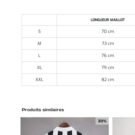
LONGUEUR MAILLOT
S
70 cm
M
73 cm
L
76 cm
XL
79 cm
XXL
82 cm
Produits similaires
30%