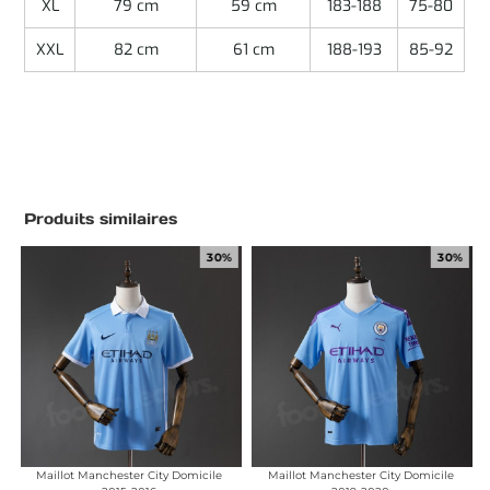
XL
79 cm
59 cm
183-188
75-80
XXL
82 cm
61 cm
188-193
85-92
Produits similaires
30%
30%
Maillot Manchester City Domicile
Maillot Manchester City Domicile