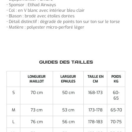
• Sponsor : Etihad Airways
• Col : en V blanc avec intérieur bleu clair
• Blason : brodé avec étoiles dorées
• Détail distinctif : dégradé de points ton sur ton sur le torse
• Matière : polyester micro-perforé léger
GUIDES DES TAILLES
LONGUEUR
LARGEUR
TAILLE EN
POIDS
MAILLOT
EPAULES
CM
KG
S
70 cm
50 cm
168-173
60-
65
M
73 cm
53 cm
173-178
65-70
L
76 cm
56 cm
178-183
70-75