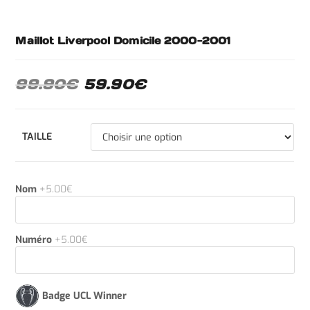
Maillot Liverpool Domicile 2000-2001
99.90
€
59.90
€
TAILLE
Nom
+5.00€
Numéro
+5.00€
Badge UCL Winner