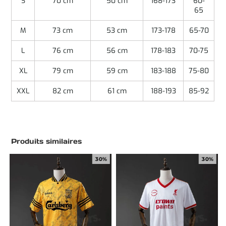
S
70 cm
50 cm
168-173
60-
65
M
73 cm
53 cm
173-178
65-70
L
76 cm
56 cm
178-183
70-75
XL
79 cm
59 cm
183-188
75-80
XXL
82 cm
61 cm
188-193
85-92
Produits similaires
30%
30%