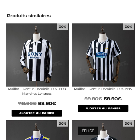
Produits similaires
30%
30%
Maillot Juventus Domicile 1997-1998
Maillot Juventus Domicile 1994-1995
Manches Longues
99.90
€
59.90
€
119.90
€
69.90
€
AJOUTER AU PANIER
AJOUTER AU PANIER
30%
30%
ÉPUISÉ