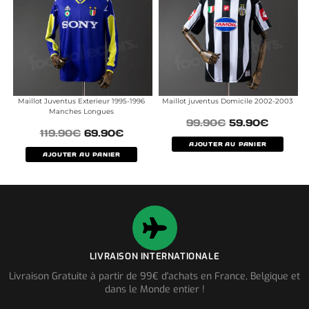
Maillot Juventus Exterieur 1995-1996
Maillot juventus Domicile 2002-2003
Manches Longues
99.90
€
59.90
€
119.90
€
69.90
€
AJOUTER AU PANIER
AJOUTER AU PANIER
LIVRAISON INTERNATIONALE
Livraison Gratuite à partir de 99€ d'achats en France, Belgique et
dans le Monde entier !