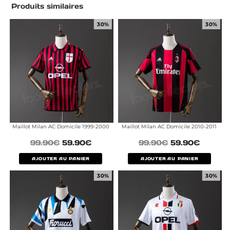
Produits similaires
30%
30%
Maillot Milan AC Domicile 1999-2000
Maillot Milan AC Domicile 2010-2011
99.90
€
59.90
€
99.90
€
59.90
€
AJOUTER AU PANIER
AJOUTER AU PANIER
30%
30%