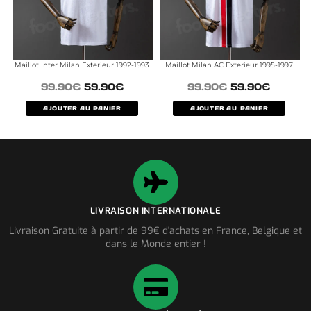
Maillot Inter Milan Exterieur 1992-1993
Maillot Milan AC Exterieur 1995-1997
99.90
€
59.90
€
99.90
€
59.90
€
AJOUTER AU PANIER
AJOUTER AU PANIER
LIVRAISON INTERNATIONALE
Livraison Gratuite à partir de 99€ d'achats en France, Belgique et
dans le Monde entier !