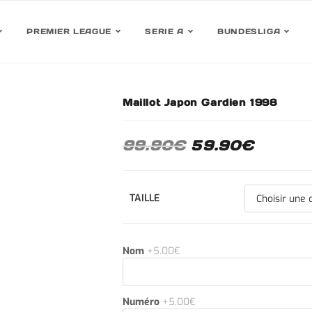
PREMIER LEAGUE
SERIE A
BUNDESLIGA
Maillot Japon Gardien 1998
30%
99.90
€
59.90
€
TAILLE
Nom
+5.00€
Numéro
+5.00€