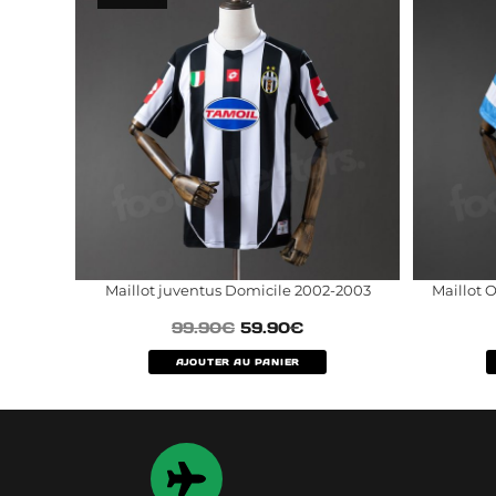
Maillot juventus Domicile 2002-2003
Maillot O
99.90
€
59.90
€
AJOUTER AU PANIER