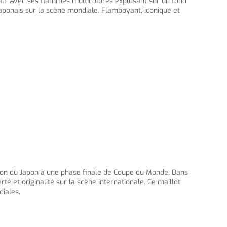
all. Avec ses flammes multicolores explosant sur un fond
 japonais sur la scène mondiale. Flamboyant, iconique et
tion du Japon à une phase finale de Coupe du Monde. Dans
rté et originalité sur la scène internationale. Ce maillot
diales.