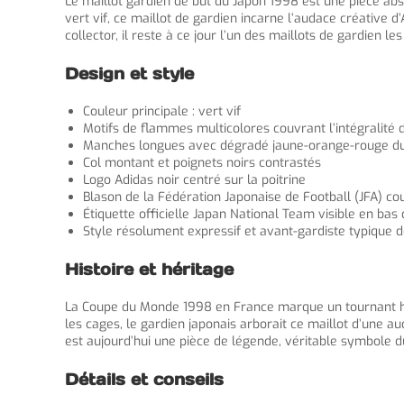
Le maillot gardien de but du Japon 1998 est une pièce abs
vert vif, ce maillot de gardien incarne l’audace créative 
collector, il reste à ce jour l’un des maillots de gardien le
Design et style
Couleur principale : vert vif
Motifs de flammes multicolores couvrant l’intégralité d
Manches longues avec dégradé jaune-orange-rouge du 
Col montant et poignets noirs contrastés
Logo Adidas noir centré sur la poitrine
Blason de la Fédération Japonaise de Football (JFA) cou
Étiquette officielle Japan National Team visible en bas 
Style résolument expressif et avant-gardiste typique d
Histoire et héritage
La Coupe du Monde 1998 en France marque un tournant hist
les cages, le gardien japonais arborait ce maillot d’une aud
est aujourd’hui une pièce de légende, véritable symbole d
Détails et conseils