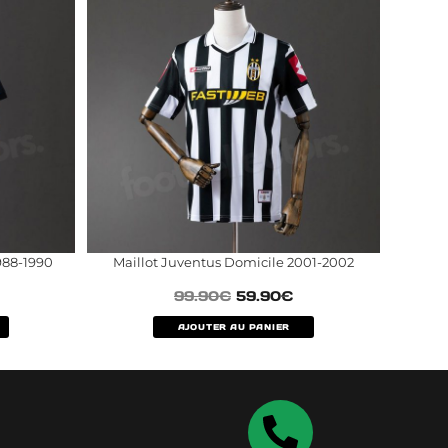
1988-1990
Maillot Juventus Domicile 2001-2002
99.90
€
59.90
€
AJOUTER AU PANIER