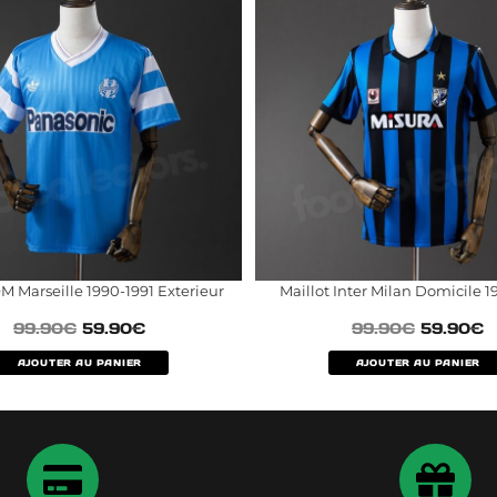
M Marseille 1990-1991 Exterieur
Maillot Inter Milan Domicile 
99.90
€
59.90
€
99.90
€
59.90
€
AJOUTER AU PANIER
AJOUTER AU PANIER