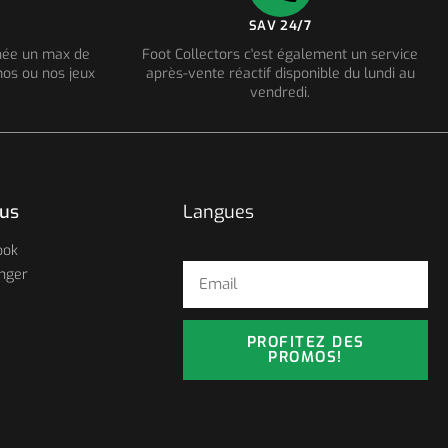
SAV 24/7
nnée un max de
Foot Collectors c'est également un service
os ou nos jeux
après-vente réactif disponible du lundi au
vendredi.
ous
Langues
ook
nger
PROFITEZ DES
PROMOS!