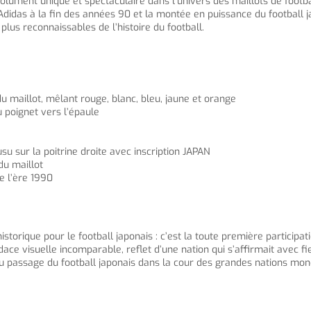
olument unique et spectaculaire dans l’univers des maillots de footb
d’Adidas à la fin des années 90 et la montée en puissance du football
s plus reconnaissables de l’histoire du football.
u maillot, mêlant rouge, blanc, bleu, jaune et orange
poignet vers l’épaule
su sur la poitrine droite avec inscription JAPAN
du maillot
e l’ère 1990
orique pour le football japonais : c’est la toute première participa
ace visuelle incomparable, reflet d’une nation qui s’affirmait avec fie
u passage du football japonais dans la cour des grandes nations mon