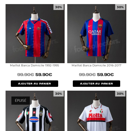
30%
30%
Maillot Barca Domicile 1992-1995
Maillot Barca Domicile 2016-2017
99.90
€
59.90
€
99.90
€
59.90
€
AJOUTER AU PANIER
AJOUTER AU PANIER
30%
30%
ÉPUISÉ