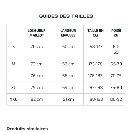
GUIDES DES TAILLES
LONGUEUR
LARGEUR
TAILLE EN
POIDS
MAILLOT
EPAULES
CM
KG
S
70 cm
50 cm
168-173
60-
65
M
73 cm
53 cm
173-178
65-70
L
76 cm
56 cm
178-183
70-75
XL
79 cm
59 cm
183-188
75-80
XXL
82 cm
61 cm
188-193
85-92
Produits similaires