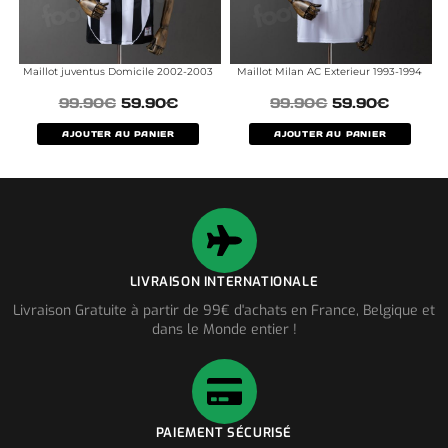
Maillot juventus Domicile 2002-2003
Maillot Milan AC Exterieur 1993-1994
99.90
€
59.90
€
99.90
€
59.90
€
AJOUTER AU PANIER
AJOUTER AU PANIER
LIVRAISON INTERNATIONALE
Livraison Gratuite à partir de 99€ d'achats en France, Belgique et
dans le Monde entier !
PAIEMENT SÉCURISÉ