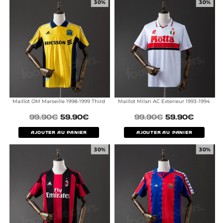
30%
30%
Maillot OM Marseille 1998-1999 Third
Maillot Milan AC Exterieur 1993-1994
99.90
€
59.90
€
99.90
€
59.90
€
AJOUTER AU PANIER
AJOUTER AU PANIER
30%
30%