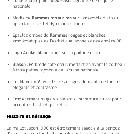
Couleur principale :
bleu royal
, signature de l’équipe
nationale
Motifs de
flammes ton sur ton
sur l’ensemble du tissu,
apportant un effet dynamique unique
Épaules ornées de
flammes rouges et blanches
,
emblématiques de l’esthétique japonaise des années 90
Logo
Adidas
blanc brodé sur la poitrine droite
Blason JFA
brodé côté cœur, mettant en avant le corbeau
à trois pattes, symbole de l’équipe nationale
Col
blanc en V
avec liserés rouges, donnant une touche
élégante et contrastée
Empiècement rouge visible sous l’ouverture du col pour
accentuer l’esthétique rétro
Histoire et héritage
Le maillot Japon 1996 est étroitement associé à la période
d’émergence du football japonais sur la scène asiatique et