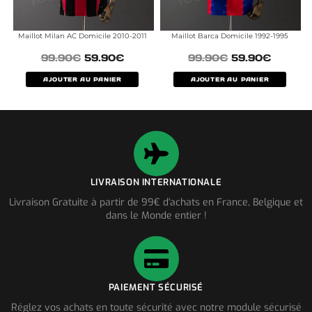
Maillot Milan AC Domicile 2010-2011
Maillot Barca Domicile 1992-1995
99.90
€
59.90
€
99.90
€
59.90
€
AJOUTER AU PANIER
AJOUTER AU PANIER
LIVRAISON INTERNATIONALE
Livraison Gratuite à partir de 99€ d'achats en France, Belgique et
dans le Monde entier !
PAIEMENT SÉCURISÉ
Réglez vos achats en toute sécurité avec notre module sécurisé