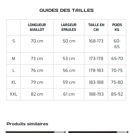
GUIDES DES TAILLES
LONGUEUR
LARGEUR
TAILLE EN
POIDS
MAILLOT
EPAULES
CM
KG
S
70 cm
50 cm
168-173
60-
65
M
73 cm
53 cm
173-178
65-70
L
76 cm
56 cm
178-183
70-75
XL
79 cm
59 cm
183-188
75-80
XXL
82 cm
61 cm
188-193
85-92
Produits similaires