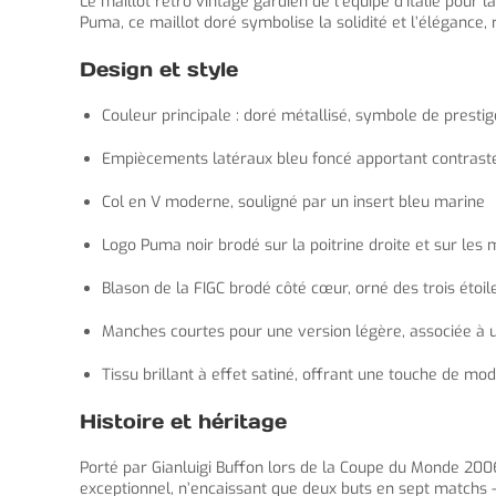
Le maillot retro vintage gardien de l’équipe d’Italie pou
Puma, ce maillot doré symbolise la solidité et l’élégance,
Design et style
Couleur principale : doré métallisé, symbole de prestige
Empiècements latéraux bleu foncé apportant contraste
Col en V moderne, souligné par un insert bleu marine
Logo Puma noir brodé sur la poitrine droite et sur les
Blason de la FIGC brodé côté cœur, orné des trois étoi
Manches courtes pour une version légère, associée à 
Tissu brillant à effet satiné, offrant une touche de mod
Histoire et héritage
Porté par Gianluigi Buffon lors de la Coupe du Monde 2006,
exceptionnel, n’encaissant que deux buts en sept matchs —