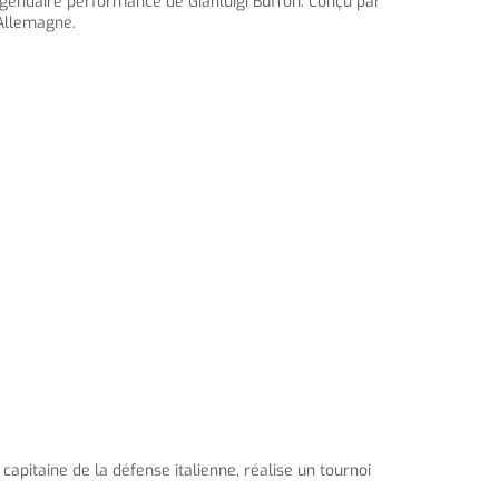
légendaire performance de Gianluigi Buffon. Conçu par
 Allemagne.
capitaine de la défense italienne, réalise un tournoi