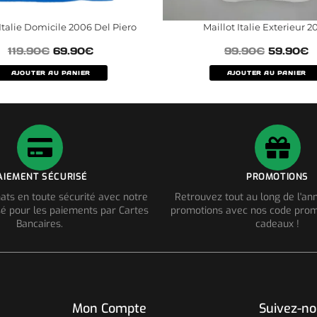
 Italie Domicile 2006 Del Piero
Maillot Italie Exterieur 2
119.90
€
69.90
€
99.90
€
59.90
€
AJOUTER AU PANIER
AJOUTER AU PANIER
AIEMENT SÉCURISÉ
PROMOTIONS
ats en toute sécurité avec notre
Retrouvez tout au long de l'a
é pour les paiements par Cartes
promotions avec nos code prom
Bancaires.
cadeaux !
Mon Compte
Suivez-n