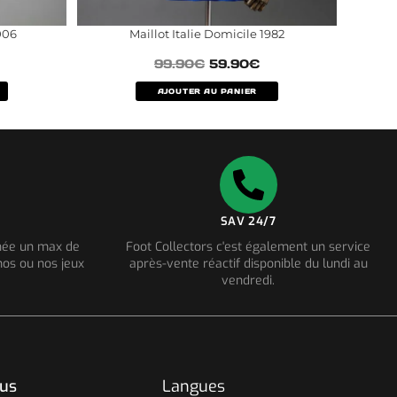
006
Maillot Italie Domicile 1982
99.90
€
59.90
€
AJOUTER AU PANIER
SAV 24/7
nnée un max de
Foot Collectors c'est également un service
os ou nos jeux
après-vente réactif disponible du lundi au
vendredi.
ous
Langues