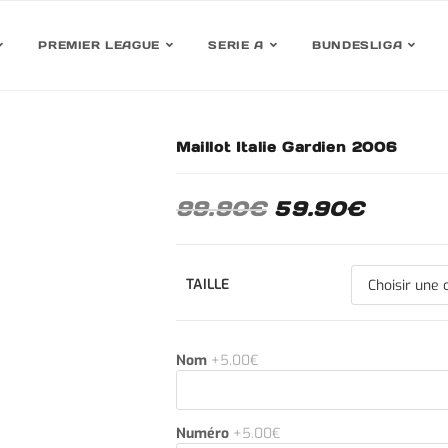
PREMIER LEAGUE
SERIE A
BUNDESLIGA
Maillot Italie Gardien 2006
30%
99.90
€
59.90
€
TAILLE
Nom
+5.00€
Numéro
+5.00€