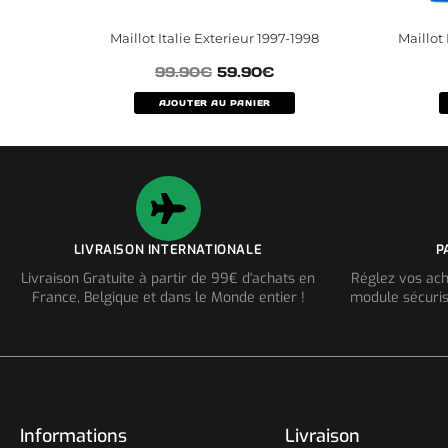
Maillot Italie Exterieur 1997-1998
Maillot
99.90
€
59.90
€
AJOUTER AU PANIER
LIVRAISON INTERNATIONALE
P
Livraison Gratuite à partir de 99€ d'achats en
Réglez vos ach
France, Belgique et dans le Monde entier !
module sécuris
Informations
Livraison