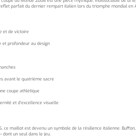
r la Coupe du Monde 2006 est une pièce mythique, indissociable de la 
 reflet parfait du dernier rempart italien lors du triomphe mondial en
 et de victoire
 et profondeur au design
 manches
les avant le quatrième sacre
une coupe athlétique
ernité et d’excellence visuelle
 ce maillot est devenu un symbole de la résilience italienne. Buffon, 
 dont un seul dans le jeu.